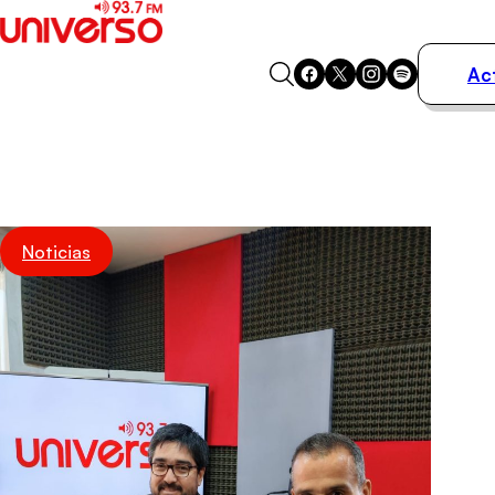
Ac
Actualidad
Música
Programas
Podcasts
Destacados
Noticias