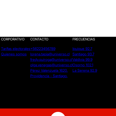
CORPORATIVO
CONTACTO
FRECUENCIAS
Tarifas electorales
+56223456789
Iquique 92.7
Quienes somos
lorena.tapia@universo.cl
Santiago 93.7
fredy.quiroga@universo.cl
Valdivia 99.9
olga.venegas@universo.cl
Osorno 102.1
Pérez Valenzuela 1620.
La Serena 92.9
Providencia - Santiago.