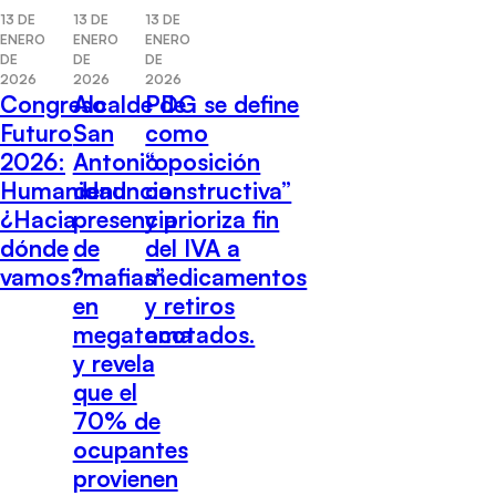
13 DE
13 DE
13 DE
ENERO
ENERO
ENERO
DE
DE
DE
2026
2026
2026
Alcalde de
Congreso
PDG se define
San
Futuro
como
Antonio
2026:
“oposición
denuncia
Humanidad
constructiva”
presencia
¿Hacia
y prioriza fin
de
dónde
del IVA a
“mafias”
vamos?
medicamentos
en
y retiros
megatoma
acotados.
y revela
que el
70% de
ocupantes
provienen