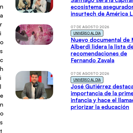
Santiago será la capital
n
ecosistema asegurador
insurtech de América L
a
r
07 DE AGOSTO 2026
i
UNIVERSO AL DÍA
Nuevo documental de 
o
Alberdi lidera la lista d
s
recomendaciones de
c
Fernando Zavala
h
07 DE AGOSTO 2026
i
UNIVERSO AL DÍA
José Gutiérrez destaca
l
importancia de la prim
e
infancia y hace el llam
n
priorizar la educación
o
s
t