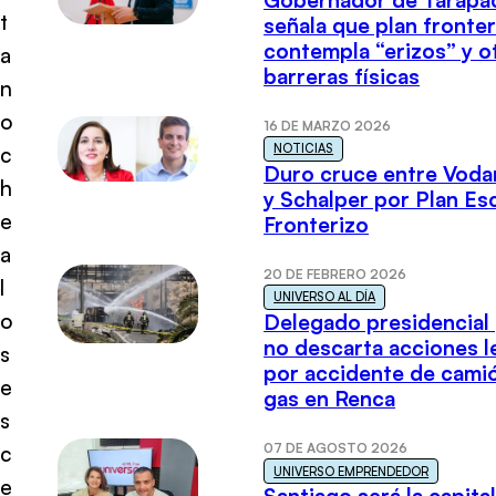
t
señala que plan fronter
contempla “erizos” y o
a
barreras físicas
n
o
16 DE MARZO 2026
NOTICIAS
c
Duro cruce entre Voda
h
y Schalper por Plan E
e
Fronterizo
a
20 DE FEBRERO 2026
l
UNIVERSO AL DÍA
o
Delegado presidencial
no descarta acciones l
s
por accidente de cami
e
gas en Renca
s
07 DE AGOSTO 2026
c
UNIVERSO EMPRENDEDOR
e