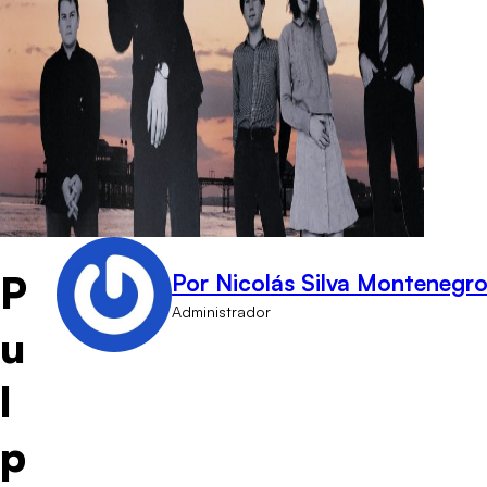
P
Por Nicolás Silva Montenegr
Administrador
u
l
p