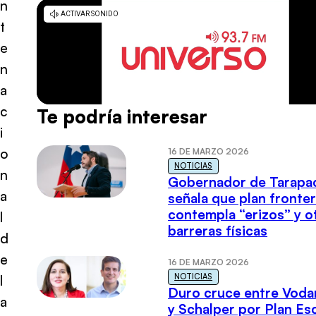
n
t
e
n
a
c
Te podría interesar
i
o
16 DE MARZO 2026
NOTICIAS
n
Gobernador de Tarapa
a
señala que plan fronter
contempla “erizos” y o
l
barreras físicas
d
e
16 DE MARZO 2026
NOTICIAS
l
Duro cruce entre Voda
a
y Schalper por Plan E