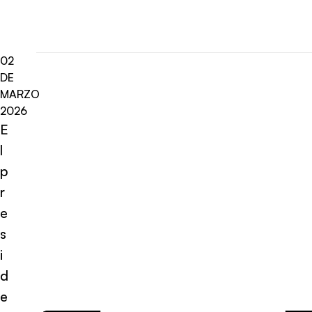
02
DE
MARZO
2026
E
l
p
r
e
s
i
d
e