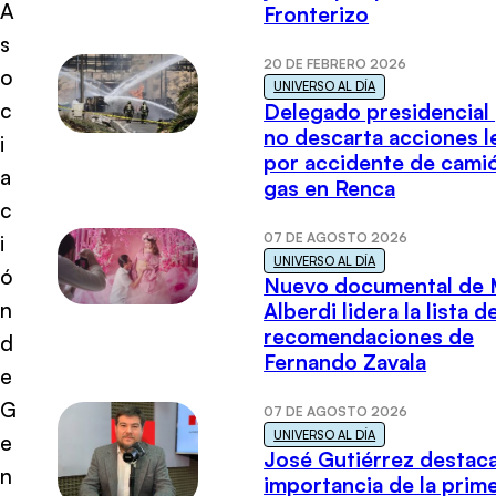
A
Fronterizo
s
20 DE FEBRERO 2026
o
UNIVERSO AL DÍA
c
Delegado presidencial
no descarta acciones l
i
por accidente de cami
a
gas en Renca
c
07 DE AGOSTO 2026
i
UNIVERSO AL DÍA
ó
Nuevo documental de 
n
Alberdi lidera la lista d
recomendaciones de
d
Fernando Zavala
e
G
07 DE AGOSTO 2026
UNIVERSO AL DÍA
e
José Gutiérrez destaca
n
importancia de la prim