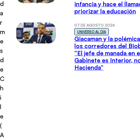
d
infancia y hace el llam
priorizar la educación
a
r
07 DE AGOSTO 2026
m
UNIVERSO AL DÍA
Giacaman y la polémica
e
los corredores del Biob
s
“El jefe de manada en e
d
Gabinete es Interior, n
Hacienda”
e
C
h
i
l
e
(
A