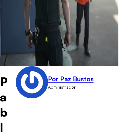
P
Por Paz Bustos
Administrador
a
b
l