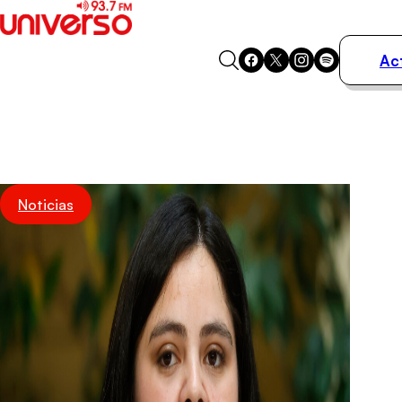
Ac
Actualidad
Música
Programas
Podcasts
Destacados
Noticias