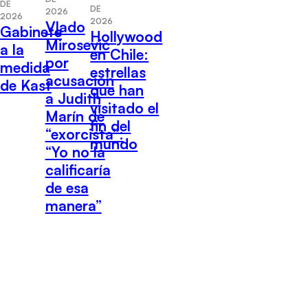
DE
DE
2026
2026
2026
Vlado
Gabinete
Hollywood
Mirosevic
a la
en Chile:
por
medida
estrellas
acusación
de Kast
que han
a Judith
visitado el
Marín de
fin del
“exorcista”:
mundo
“Yo no la
calificaría
de esa
manera”