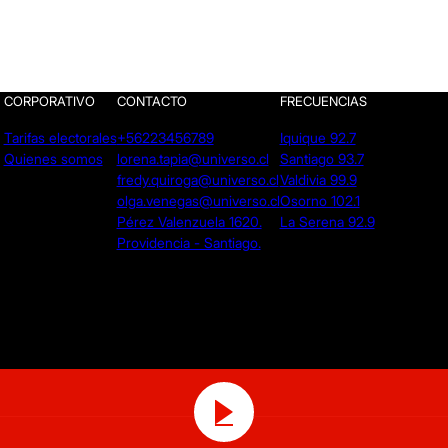
CORPORATIVO
CONTACTO
FRECUENCIAS
Tarifas electorales
+56223456789
Iquique 92.7
Quienes somos
lorena.tapia@universo.cl
Santiago 93.7
fredy.quiroga@universo.cl
Valdivia 99.9
olga.venegas@universo.cl
Osorno 102.1
Pérez Valenzuela 1620.
La Serena 92.9
Providencia - Santiago.