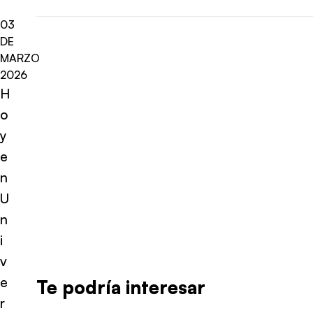
03
DE
MARZO
2026
H
o
y
e
n
U
n
i
v
e
Te podría interesar
r