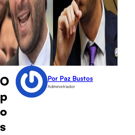
O
Por Paz Bustos
Administrador
p
o
s