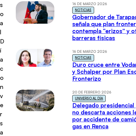
s
16 DE MARZO 2026
NOTICIAS
o
Gobernador de Tarapa
a
señala que plan fronter
contempla “erizos” y o
l
barreras físicas
D
í
16 DE MARZO 2026
NOTICIAS
a
Duro cruce entre Voda
c
y Schalper por Plan E
o
Fronterizo
n
20 DE FEBRERO 2026
v
UNIVERSO AL DÍA
e
Delegado presidencial
no descarta acciones l
r
por accidente de cami
s
gas en Renca
a