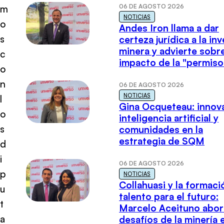
06 DE AGOSTO 2026
m
NOTICIAS
o
Andes Iron llama a dar
s
certeza jurídica a la in
minera y advierte sobre
c
impacto de la "permiso
o
n
06 DE AGOSTO 2026
NOTICIAS
l
Gina Ocqueteau: innov
o
inteligencia artificial y
s
comunidades en la
estrategia de SQM
d
i
06 DE AGOSTO 2026
p
NOTICIAS
Collahuasi y la formaci
u
talento para el futuro:
t
Marcelo Aceituno abor
a
desafíos de la minería 