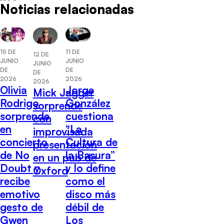
Noticias relacionadas
15 DE
11 DE
12 DE
JUNIO
JUNIO
JUNIO
DE
DE
DE
2026
2026
2026
Olivia
Jorge
Mick Jagger
Rodrigo
González
sorprende
sorprende
cuestiona
con
en
“La
improvisada
concierto
Cultura de
presentación
de No
la Basura”
en un pub de
Doubt y
y lo define
Oxford
recibe
como el
emotivo
disco más
gesto de
débil de
Gwen
Los