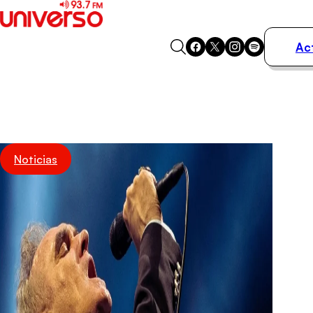
Ac
Actualidad
Música
Programas
Podcasts
Destacados
Noticias