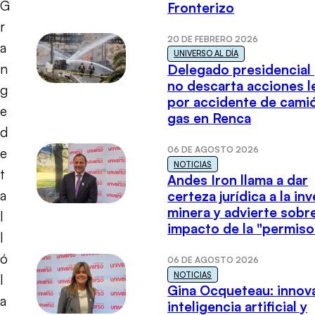
G
Fronterizo
r
20 DE FEBRERO 2026
a
UNIVERSO AL DÍA
n
Delegado presidencial
no descarta acciones l
g
por accidente de cami
e
gas en Renca
d
06 DE AGOSTO 2026
e
NOTICIAS
t
Andes Iron llama a dar
a
certeza jurídica a la in
minera y advierte sobre
l
impacto de la "permiso
l
ó
06 DE AGOSTO 2026
NOTICIAS
l
Gina Ocqueteau: innov
a
inteligencia artificial y