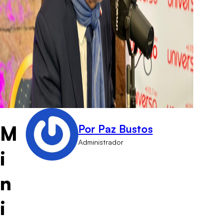
M
Por Paz Bustos
Administrador
i
n
i