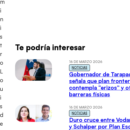
m
i
n
i
s
t
Te podría interesar
r
o
16 DE MARZO 2026
NOTICIAS
L
Gobernador de Tarapa
o
señala que plan fronter
contempla “erizos” y o
u
barreras físicas
i
s
16 DE MARZO 2026
NOTICIAS
d
Duro cruce entre Voda
e
y Schalper por Plan E