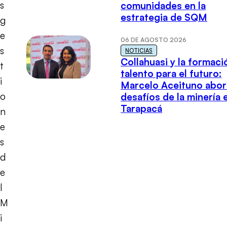
s
comunidades en la
estrategia de SQM
g
e
06 DE AGOSTO 2026
s
NOTICIAS
Collahuasi y la formaci
t
talento para el futuro:
i
Marcelo Aceituno abor
o
desafíos de la minería 
Tarapacá
n
e
s
d
e
l
M
i