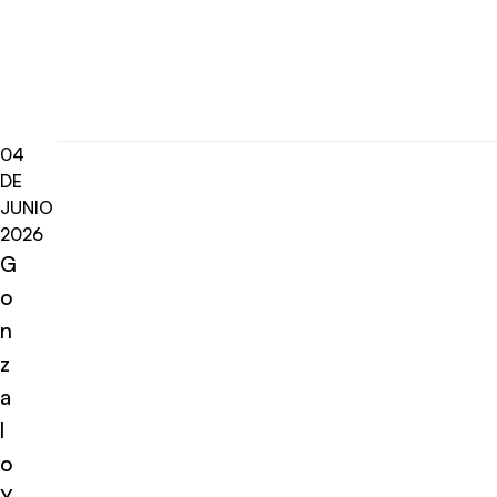
04
DE
JUNIO
2026
G
o
n
z
a
l
o
Y