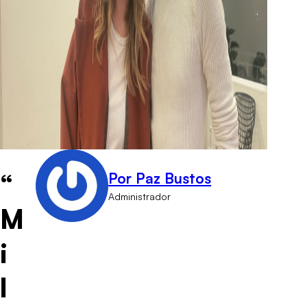
“
Por Paz Bustos
Administrador
M
i
l