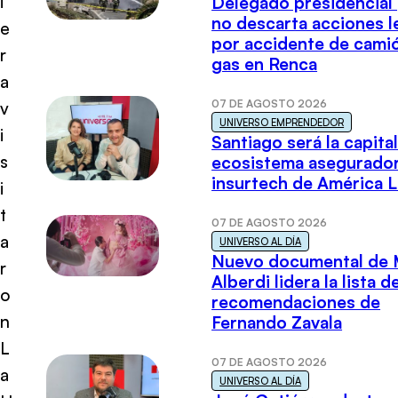
i
Delegado presidencial
no descarta acciones l
e
por accidente de cami
r
gas en Renca
a
07 DE AGOSTO 2026
v
UNIVERSO EMPRENDEDOR
i
Santiago será la capital
s
ecosistema asegurador
insurtech de América L
i
t
07 DE AGOSTO 2026
a
UNIVERSO AL DÍA
Nuevo documental de 
r
Alberdi lidera la lista d
o
recomendaciones de
n
Fernando Zavala
L
07 DE AGOSTO 2026
a
UNIVERSO AL DÍA