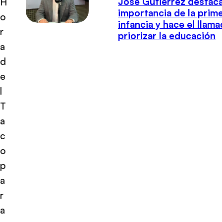
José Gutiérrez destaca
H
importancia de la prim
o
infancia y hace el llam
r
priorizar la educación
a
d
e
l
T
a
c
o
p
a
r
a