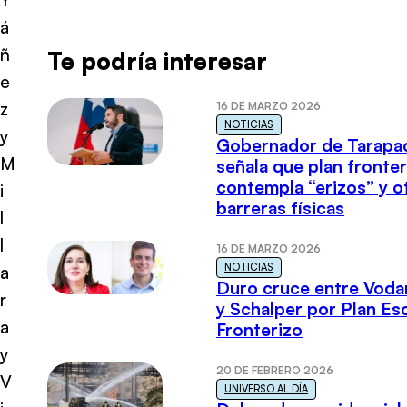
á
ñ
Te podría interesar
e
z
16 DE MARZO 2026
NOTICIAS
y
Gobernador de Tarapa
M
señala que plan fronter
contempla “erizos” y o
i
barreras físicas
l
l
16 DE MARZO 2026
NOTICIAS
a
Duro cruce entre Voda
r
y Schalper por Plan E
a
Fronterizo
y
20 DE FEBRERO 2026
V
UNIVERSO AL DÍA