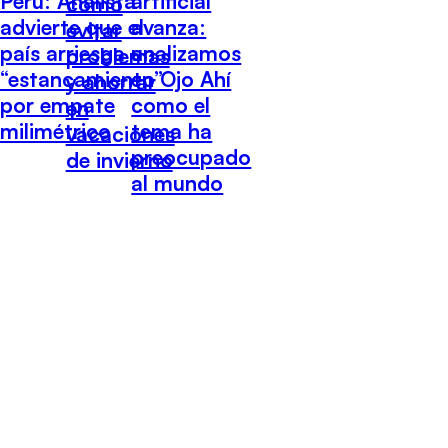
Perú: Analista
artificial
cómo
advierte que el
avanza:
evitar
país arriesga un
analizamos
problemas
“estancamiento”
en Ojo Ahí
y ahorrar
por empate
como el
en
milimétrico
tema ha
vacaciones
preocupado
de invierno
al mundo