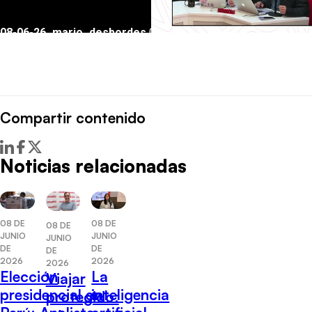
Compartir contenido
Noticias relacionadas
08 DE
08 DE
08 DE
JUNIO
JUNIO
JUNIO
DE
DE
DE
2026
2026
2026
Elección
La
Viajar
presidencial en
inteligencia
protegido: