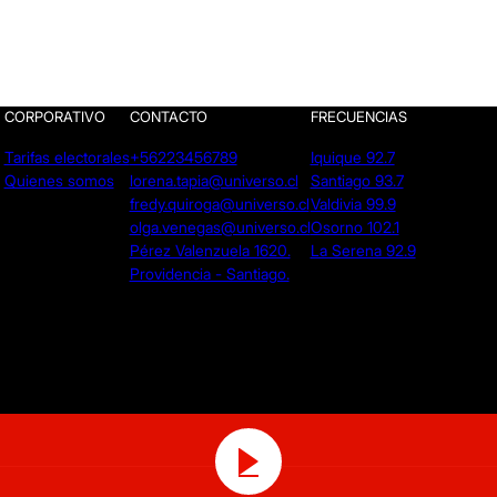
CORPORATIVO
CONTACTO
FRECUENCIAS
Tarifas electorales
+56223456789
Iquique 92.7
Quienes somos
lorena.tapia@universo.cl
Santiago 93.7
fredy.quiroga@universo.cl
Valdivia 99.9
olga.venegas@universo.cl
Osorno 102.1
Pérez Valenzuela 1620.
La Serena 92.9
Providencia - Santiago.