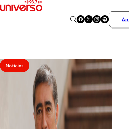
Ac
Actualidad
Música
Programas
Podcasts
Destacados
Noticias