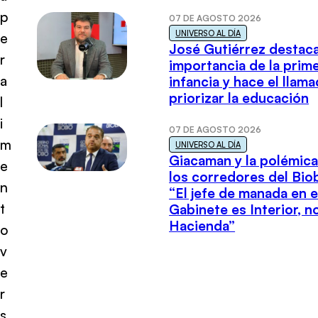
p
07 DE AGOSTO 2026
UNIVERSO AL DÍA
e
José Gutiérrez destaca
r
importancia de la prim
a
infancia y hace el llam
priorizar la educación
l
i
07 DE AGOSTO 2026
m
UNIVERSO AL DÍA
Giacaman y la polémica
e
los corredores del Biob
n
“El jefe de manada en e
t
Gabinete es Interior, n
Hacienda”
o
v
e
r
s