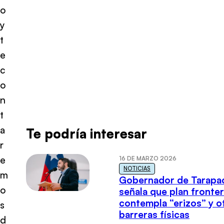
o
y
t
e
c
o
n
t
a
Te podría interesar
r
e
16 DE MARZO 2026
NOTICIAS
m
Gobernador de Tarapa
o
señala que plan fronter
contempla “erizos” y o
s
barreras físicas
d