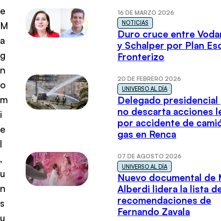
e
16 DE MARZO 2026
NOTICIAS
M
Duro cruce entre Voda
a
y Schalper por Plan E
g
Fronterizo
n
20 DE FEBRERO 2026
o
UNIVERSO AL DÍA
m
Delegado presidencial
no descarta acciones l
i
por accidente de cami
e
gas en Renca
l
07 DE AGOSTO 2026
,
UNIVERSO AL DÍA
u
Nuevo documental de 
n
Alberdi lidera la lista d
recomendaciones de
s
Fernando Zavala
u