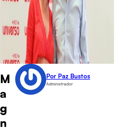
M
Por Paz Bustos
Administrador
a
g
n