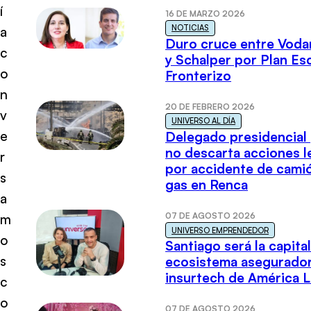
í
16 DE MARZO 2026
NOTICIAS
a
Duro cruce entre Voda
c
y Schalper por Plan E
o
Fronterizo
n
20 DE FEBRERO 2026
v
UNIVERSO AL DÍA
e
Delegado presidencial
no descarta acciones l
r
por accidente de cami
s
gas en Renca
a
07 DE AGOSTO 2026
m
UNIVERSO EMPRENDEDOR
o
Santiago será la capital
s
ecosistema asegurador
insurtech de América L
c
o
07 DE AGOSTO 2026