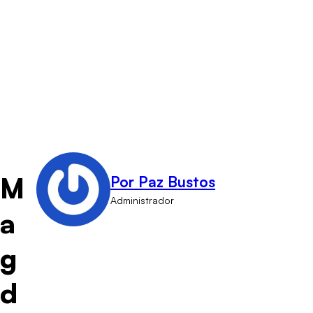
M
Por Paz Bustos
Administrador
a
g
d