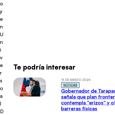
o
y
e
n
U
n
i
v
e
Te podría interesar
r
s
16 DE MARZO 2026
NOTICIAS
o
Gobernador de Tarapa
a
señala que plan fronter
contempla “erizos” y o
l
barreras físicas
D