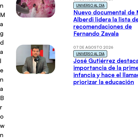
n
UNIVERSO AL DÍA
Nuevo documental de 
M
Alberdi lidera la lista d
a
recomendaciones de
g
Fernando Zavala
d
07 DE AGOSTO 2026
a
UNIVERSO AL DÍA
José Gutiérrez destaca
l
importancia de la prim
e
infancia y hace el llam
n
priorizar la educación
a
B
r
o
w
n