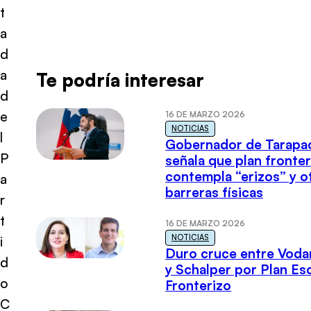
t
a
d
a
Te podría interesar
d
e
16 DE MARZO 2026
NOTICIAS
l
Gobernador de Tarapa
P
señala que plan fronter
contempla “erizos” y o
a
barreras físicas
r
t
16 DE MARZO 2026
NOTICIAS
i
Duro cruce entre Voda
d
y Schalper por Plan E
o
Fronterizo
C