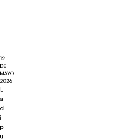
12
DE
MAYO
2026
L
a
d
i
p
u