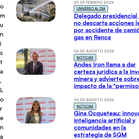
20 DE FEBRERO 2026
o
UNIVERSO AL DÍA
m
Delegado presidencial
no descarta acciones l
u
por accidente de cami
n
gas en Renca
i
06 DE AGOSTO 2026
s
NOTICIAS
t
Andes Iron llama a dar
a
certeza jurídica a la in
minera y advierte sobre
,
impacto de la "permiso
L
o
06 DE AGOSTO 2026
NOTICIAS
r
Gina Ocqueteau: innov
e
inteligencia artificial y
n
comunidades en la
estrategia de SQM
a