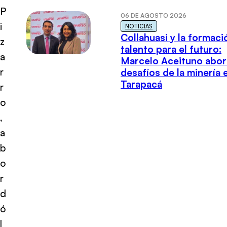
P
06 DE AGOSTO 2026
i
NOTICIAS
Collahuasi y la formaci
z
talento para el futuro:
a
Marcelo Aceituno abor
r
desafíos de la minería 
Tarapacá
r
o
,
a
b
o
r
d
ó
l