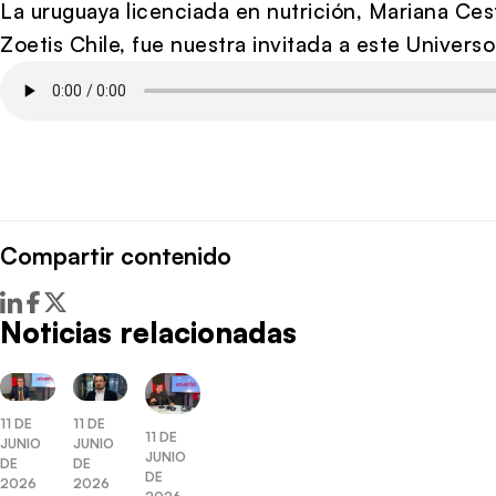
La uruguaya licenciada en nutrición, Mariana Ces
Zoetis Chile, fue nuestra invitada a este Univer
Compartir contenido
Noticias relacionadas
11 DE
11 DE
11 DE
JUNIO
JUNIO
JUNIO
DE
DE
DE
2026
2026