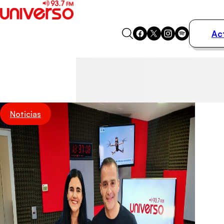
Ac
Actualidad
Música
Programas
Podcasts
Destacados
Noticias