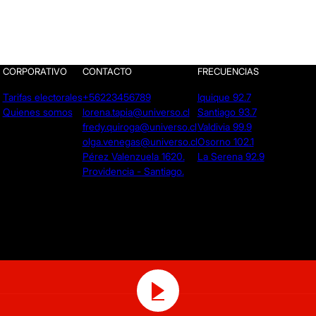
CORPORATIVO
CONTACTO
FRECUENCIAS
Tarifas electorales
+56223456789
Iquique 92.7
Quienes somos
lorena.tapia@universo.cl
Santiago 93.7
fredy.quiroga@universo.cl
Valdivia 99.9
olga.venegas@universo.cl
Osorno 102.1
Pérez Valenzuela 1620.
La Serena 92.9
Providencia - Santiago.