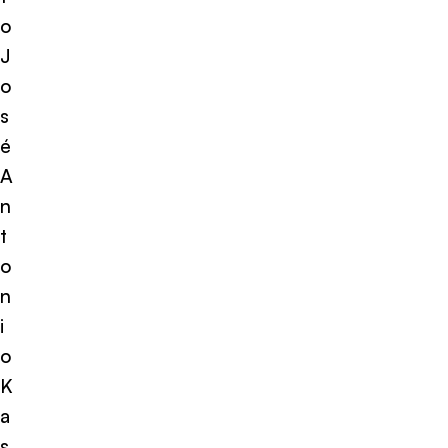
o
J
o
s
é
A
n
t
o
n
i
o
K
a
s