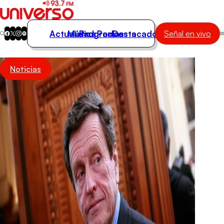
Actualidad
Música
Programas
Podcasts
Destacados
Señal en vivo
Actualidad
Noticias
Música
Programas
Podcasts
Destacados