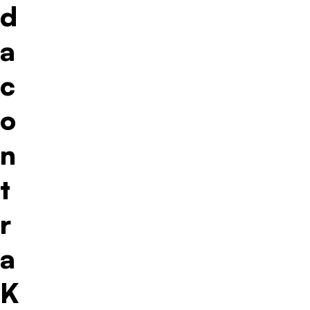
d
a
c
o
n
t
r
a
K