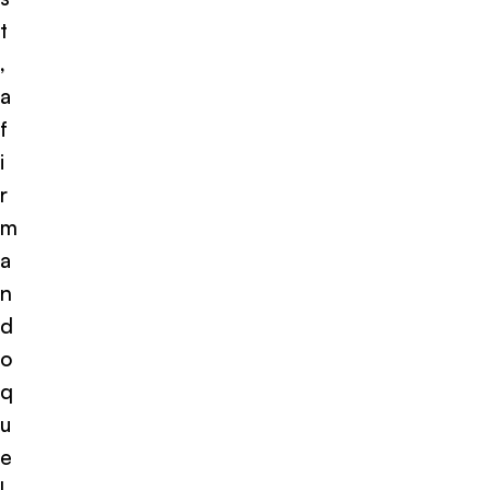
t
,
a
f
i
r
m
a
n
d
o
q
u
e
l