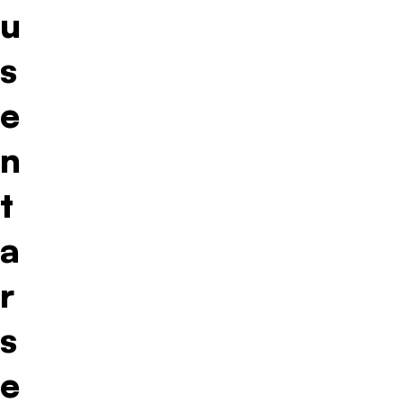
u
s
e
n
t
a
r
s
e