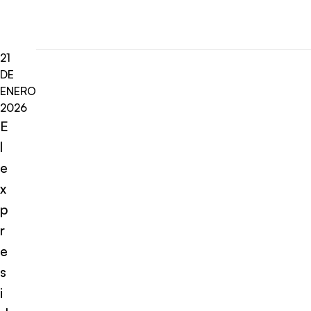
21
DE
ENERO
2026
E
l
e
x
p
r
e
s
i