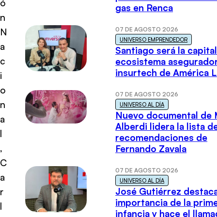
ó
gas en Renca
n
07 DE AGOSTO 2026
N
UNIVERSO EMPRENDEDOR
a
Santiago será la capital
c
ecosistema asegurador
insurtech de América L
i
o
07 DE AGOSTO 2026
n
UNIVERSO AL DÍA
Nuevo documental de 
a
Alberdi lidera la lista d
l
recomendaciones de
,
Fernando Zavala
C
07 DE AGOSTO 2026
a
UNIVERSO AL DÍA
José Gutiérrez destaca
r
importancia de la prim
l
infancia y hace el llam