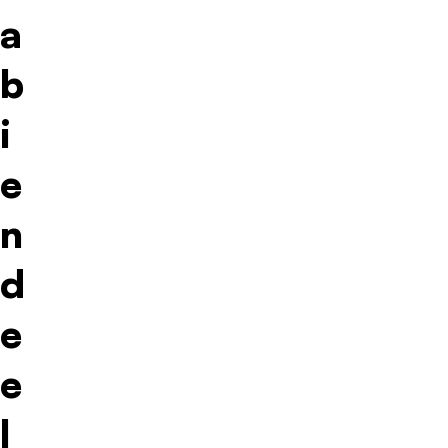
a
b
i
e
n
d
e
e
l