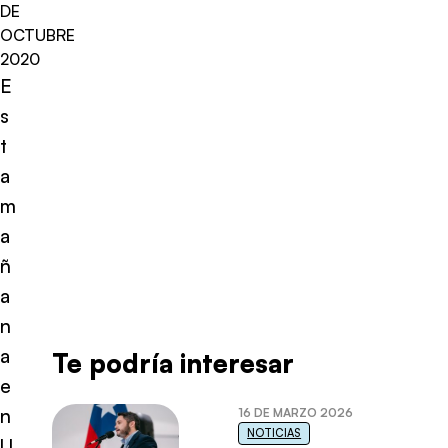
DE
OCTUBRE
2020
E
s
t
a
m
a
ñ
a
n
a
Te podría interesar
e
n
16 DE MARZO 2026
NOTICIAS
U