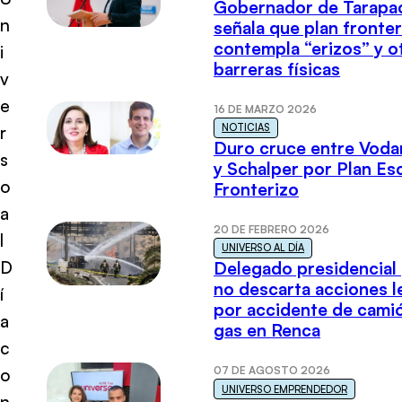
Gobernador de Tarapa
n
señala que plan fronter
contempla “erizos” y o
i
barreras físicas
v
e
16 DE MARZO 2026
NOTICIAS
r
Duro cruce entre Voda
s
y Schalper por Plan E
o
Fronterizo
a
20 DE FEBRERO 2026
l
UNIVERSO AL DÍA
D
Delegado presidencial
no descarta acciones l
í
por accidente de cami
a
gas en Renca
c
07 DE AGOSTO 2026
o
UNIVERSO EMPRENDEDOR
n