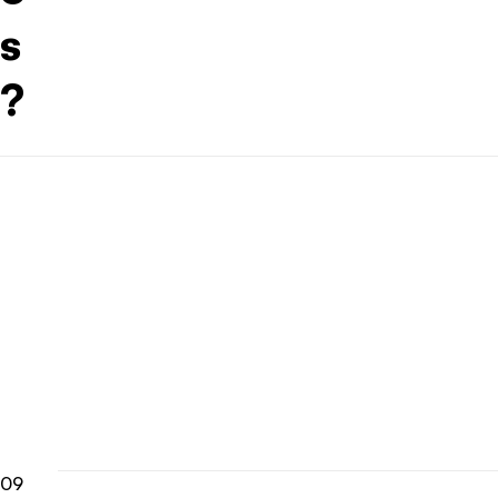
s
?
09