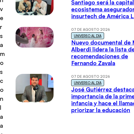
Santiago será la capital
v
ecosistema asegurador
insurtech de América L
e
r
07 DE AGOSTO 2026
s
UNIVERSO AL DÍA
Nuevo documental de 
a
Alberdi lidera la lista d
m
recomendaciones de
o
Fernando Zavala
s
07 DE AGOSTO 2026
c
UNIVERSO AL DÍA
José Gutiérrez destaca
o
importancia de la prim
n
infancia y hace el llam
l
priorizar la educación
a
a