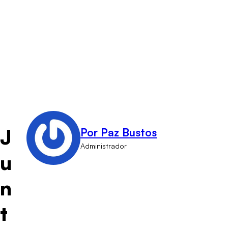
J
Por Paz Bustos
Administrador
u
n
t