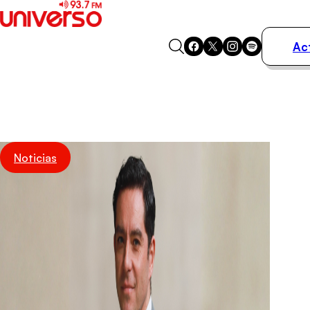
Ac
Actualidad
Música
Programas
Podcasts
Destacados
Noticias