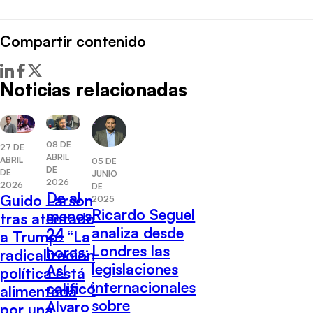
Compartir contenido
Noticias relacionadas
08 DE
27 DE
ABRIL
ABRIL
05 DE
DE
DE
JUNIO
2026
2026
DE
De al
Guido Larson
2025
Ricardo Seguel
menos
tras atentado
analiza desde
24
a Trump: “La
Londres las
horas:
radicalización
legislaciones
Así
política está
internacionales
calificó
alimentada
sobre
Álvaro
por una