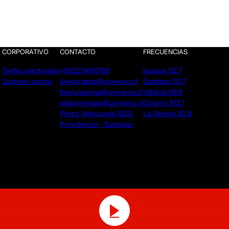
CORPORATIVO
CONTACTO
FRECUENCIAS
Tarifas electorales
+56223456789
Iquique 92.7
Quienes somos
lorena.tapia@universo.cl
Santiago 93.7
fredy.quiroga@universo.cl
Valdivia 99.9
olga.venegas@universo.cl
Osorno 102.1
Pérez Valenzuela 1620.
La Serena 92.9
Providencia - Santiago.