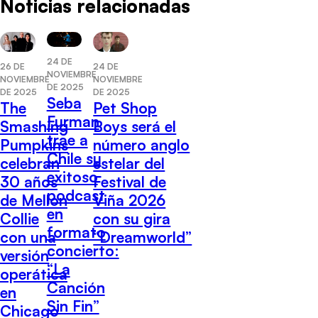
Noticias relacionadas
24 DE
26 DE
24 DE
NOVIEMBRE
NOVIEMBRE
NOVIEMBRE
DE 2025
DE 2025
DE 2025
Seba
The
Pet Shop
Furman
Smashing
Boys será el
trae a
Pumpkins
número anglo
Chile su
celebran
estelar del
exitoso
30 años
Festival de
podcast
de Mellon
Viña 2026
en
Collie
con su gira
formato
con una
“Dreamworld”
concierto:
versión
“La
operática
Canción
en
Sin Fin”
Chicago