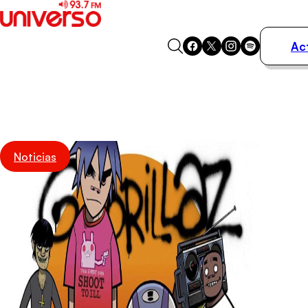
Ac
Actualidad
Música
Programas
Podcasts
Destacados
Noticias