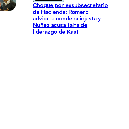
Choque por exsubsecretario
de Hacienda: Romero
advierte condena injusta y
Núñez acusa falta de
liderazgo de Kast