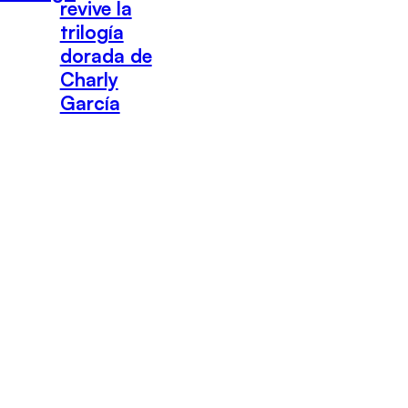
revive la
trilogía
dorada de
Charly
García