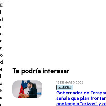
E
l
d
e
c
a
n
o
d
e
Te podría interesar
l
a
16 DE MARZO 2026
NOTICIAS
E
Gobernador de Tarapa
s
señala que plan fronter
contempla “erizos” y o
c