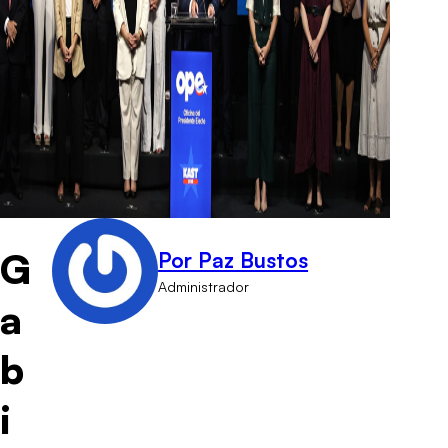
G
Por Paz Bustos
Administrador
a
b
i