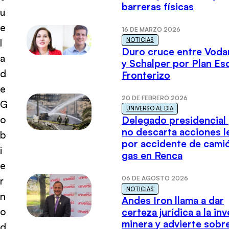
barreras físicas
u
e
16 DE MARZO 2026
NOTICIAS
l
Duro cruce entre Voda
a
y Schalper por Plan E
d
Fronterizo
e
20 DE FEBRERO 2026
G
UNIVERSO AL DÍA
o
Delegado presidencial
no descarta acciones l
b
por accidente de cami
i
gas en Renca
e
06 DE AGOSTO 2026
r
NOTICIAS
n
Andes Iron llama a dar
o
certeza jurídica a la in
minera y advierte sobre
d