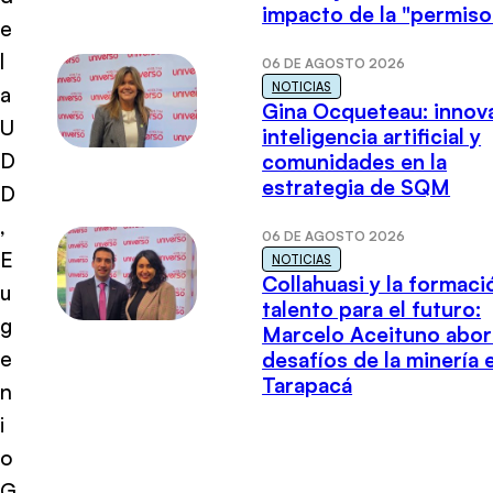
impacto de la "permiso
e
l
06 DE AGOSTO 2026
NOTICIAS
a
Gina Ocqueteau: innov
U
inteligencia artificial y
D
comunidades en la
estrategia de SQM
D
,
06 DE AGOSTO 2026
E
NOTICIAS
Collahuasi y la formaci
u
talento para el futuro:
g
Marcelo Aceituno abor
e
desafíos de la minería 
Tarapacá
n
i
o
G