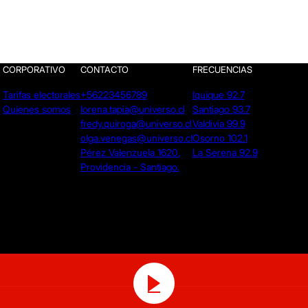
CORPORATIVO
CONTACTO
FRECUENCIAS
Tarifas electorales
+56223456789
Iquique 92.7
Quienes somos
lorena.tapia@universo.cl
Santiago 93.7
fredy.quiroga@universo.cl
Valdivia 99.9
olga.venegas@universo.cl
Osorno 102.1
Pérez Valenzuela 1620.
La Serena 92.9
Providencia - Santiago.