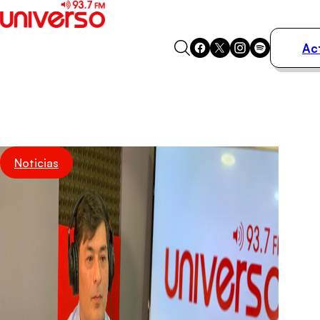
Ac
Actualidad
Música
Programas
Podcasts
Destacados
Noticias