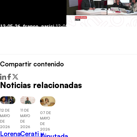
Compartir contenido
Noticias relacionadas
12 DE
11 DE
07 DE
MAYO
MAYO
MAYO
DE
DE
DE
2026
2026
2026
Lorena
Cerati y
Diputada