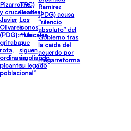
Pizarro (PC)
The
Ramírez
y cruce con
Beatles:
(PDG) acusa
Javier
Los
“silencio
Olivares
iconos
absoluto” del
(PDG): “Me
musicales
Gobierno tras
gritaba
que
la caída del
rota,
siguen
acuerdo por
ordinaria,
ampliando
megarreforma
picante,
su legado
poblacional”