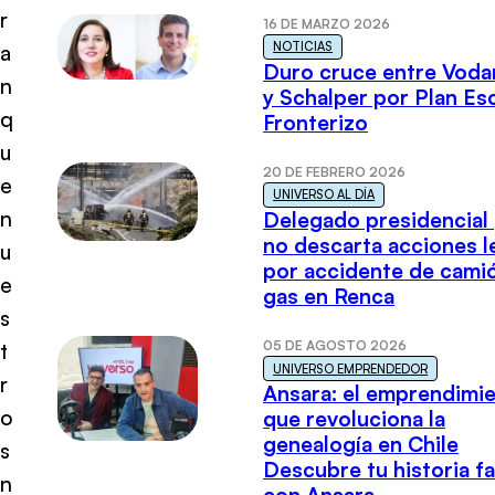
r
16 DE MARZO 2026
NOTICIAS
a
Duro cruce entre Voda
n
y Schalper por Plan E
q
Fronterizo
u
20 DE FEBRERO 2026
e
UNIVERSO AL DÍA
n
Delegado presidencial
no descarta acciones l
u
por accidente de cami
e
gas en Renca
s
05 DE AGOSTO 2026
t
UNIVERSO EMPRENDEDOR
r
Ansara: el emprendimi
o
que revoluciona la
genealogía en Chile
s
Descubre tu historia fa
n