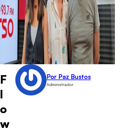
F
Por Paz Bustos
Administrador
l
o
w