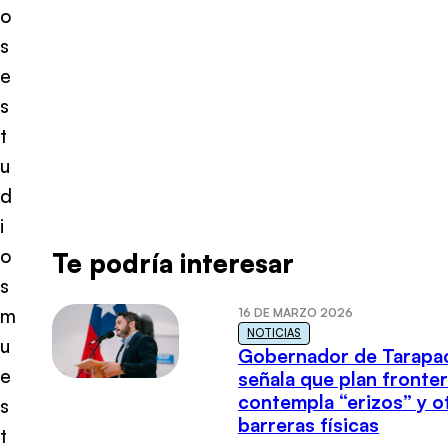
o
s
e
s
t
u
d
i
o
Te podría interesar
s
m
16 DE MARZO 2026
NOTICIAS
u
Gobernador de Tarapa
e
señala que plan fronter
contempla “erizos” y o
s
barreras físicas
t