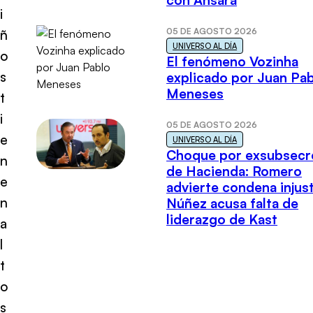
con Ansara
i
05 DE AGOSTO 2026
ñ
UNIVERSO AL DÍA
o
El fenómeno Vozinha
s
explicado por Juan Pa
Meneses
t
i
05 DE AGOSTO 2026
e
UNIVERSO AL DÍA
Choque por exsubsecr
n
de Hacienda: Romero
e
advierte condena injust
n
Núñez acusa falta de
liderazgo de Kast
a
l
t
o
s