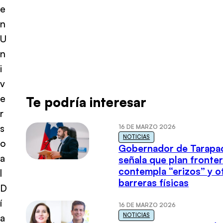
e
n
U
n
i
v
e
Te podría interesar
r
s
16 DE MARZO 2026
NOTICIAS
o
Gobernador de Tarapa
a
señala que plan fronter
contempla “erizos” y o
l
barreras físicas
D
í
16 DE MARZO 2026
NOTICIAS
a