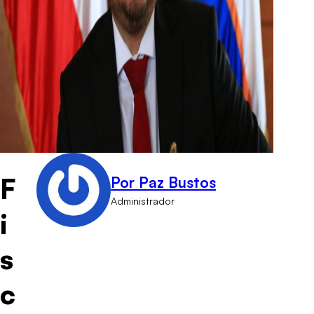
F
Por Paz Bustos
Administrador
i
s
c