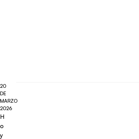
20
DE
MARZO
2026
H
o
y