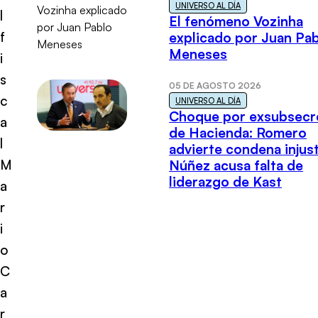
UNIVERSO AL DÍA
l
El fenómeno Vozinha
f
explicado por Juan Pa
Meneses
i
s
05 DE AGOSTO 2026
c
UNIVERSO AL DÍA
Choque por exsubsecr
a
de Hacienda: Romero
l
advierte condena injust
M
Núñez acusa falta de
liderazgo de Kast
a
r
i
o
C
a
r