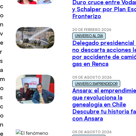
Duro cruce entre Voda
c
y Schalper por Plan E
o
Fronterizo
n
20 DE FEBRERO 2026
v
UNIVERSO AL DÍA
e
Delegado presidencial
no descarta acciones l
r
por accidente de cami
s
gas en Renca
a
05 DE AGOSTO 2026
m
UNIVERSO EMPRENDEDOR
o
Ansara: el emprendimi
s
que revoluciona la
genealogía en Chile
c
Descubre tu historia fa
o
con Ansara
n
05 DE AGOSTO 2026
e