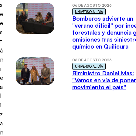
s
06 DE AGOSTO 2026
UNIVERSO AL DÍA
e
Bomberos advierte un
e
"verano difícil" por in
s
forestales y denuncia 
omisiones tras siniestr
t
químico en Quilicura
á
n
06 DE AGOSTO 2026
UNIVERSO AL DÍA
r
Biministro Daniel Mas:
e
"Vamos en vía de poner
a
movimiento el país"
l
i
z
a
n