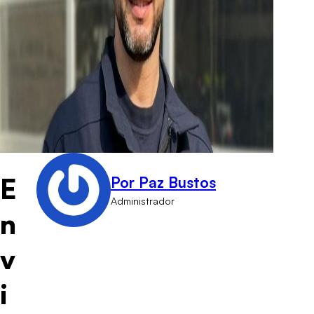
E
Por Paz Bustos
Administrador
n
v
i