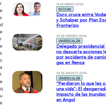
r
16 DE MARZO 2026
NOTICIAS
e
Duro cruce entre Voda
s
y Schalper por Plan E
d
Fronterizo
e
20 DE FEBRERO 2026
r
UNIVERSO AL DÍA
e
Delegado presidencial
no descarta acciones l
s
por accidente de cami
c
gas en Renca
a
06 DE AGOSTO 2026
t
UNIVERSO AL DÍA
e
"Perdieron lo que les 
q
una vida”: El desgarrad
impacto de las inundac
u
en Angol
e