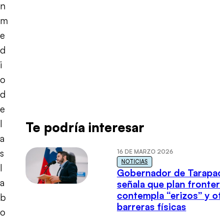
n
m
e
d
i
o
d
e
l
Te podría interesar
a
s
16 DE MARZO 2026
NOTICIAS
l
Gobernador de Tarapa
a
señala que plan fronter
contempla “erizos” y o
b
barreras físicas
o