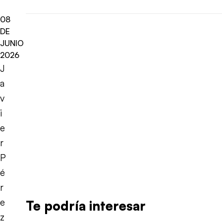
08
DE
JUNIO
2026
J
a
v
i
e
r
P
é
r
e
Te podría interesar
z