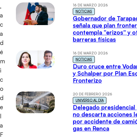
,
16 DE MARZO 2026
NOTICIAS
a
Gobernador de Tarapa
c
señala que plan fronter
contempla “erizos” y o
a
barreras físicas
d
é
16 DE MARZO 2026
NOTICIAS
m
Duro cruce entre Voda
i
y Schalper por Plan E
c
Fronterizo
o
20 DE FEBRERO 2026
d
UNIVERSO AL DÍA
e
Delegado presidencial
no descarta acciones l
l
por accidente de cami
a
gas en Renca
F