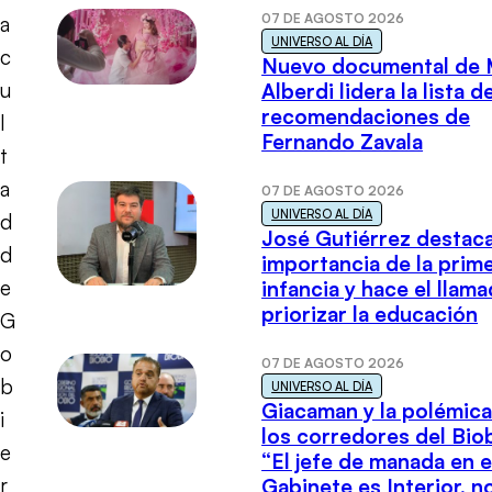
07 DE AGOSTO 2026
a
UNIVERSO AL DÍA
c
Nuevo documental de 
u
Alberdi lidera la lista d
recomendaciones de
l
Fernando Zavala
t
a
07 DE AGOSTO 2026
UNIVERSO AL DÍA
d
José Gutiérrez destaca
d
importancia de la prim
e
infancia y hace el llam
priorizar la educación
G
o
07 DE AGOSTO 2026
b
UNIVERSO AL DÍA
Giacaman y la polémica
i
los corredores del Biob
e
“El jefe de manada en e
r
Gabinete es Interior, n