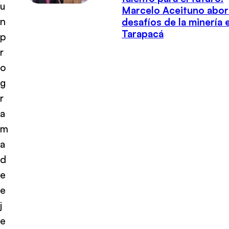
u
Marcelo Aceituno abor
n
desafíos de la minería 
Tarapacá
p
r
o
g
r
a
m
a
d
e
e
j
e