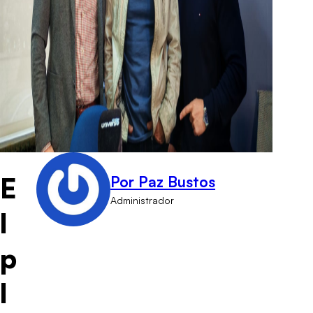
E
Por Paz Bustos
Administrador
l
p
l