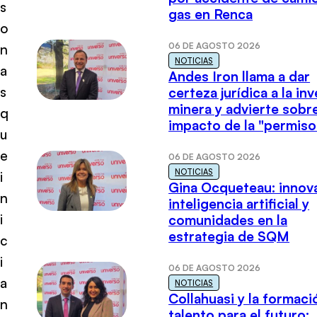
s
gas en Renca
o
06 DE AGOSTO 2026
n
NOTICIAS
a
Andes Iron llama a dar
s
certeza jurídica a la in
minera y advierte sobre
q
impacto de la "permiso
u
e
06 DE AGOSTO 2026
NOTICIAS
i
Gina Ocqueteau: innov
n
inteligencia artificial y
i
comunidades en la
estrategia de SQM
c
i
06 DE AGOSTO 2026
a
NOTICIAS
Collahuasi y la formaci
n
talento para el futuro: