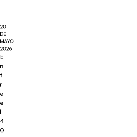
20
DE
MAYO
2026
E
n
t
r
e
e
l
4
0