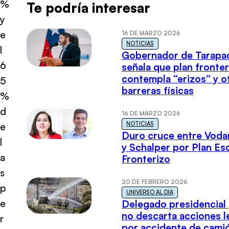
%
Te podría interesar
y
e
16 DE MARZO 2026
NOTICIAS
l
Gobernador de Tarapa
6
señala que plan fronter
contempla “erizos” y o
5
barreras físicas
%
d
16 DE MARZO 2026
NOTICIAS
e
Duro cruce entre Voda
l
y Schalper por Plan E
a
Fronterizo
s
20 DE FEBRERO 2026
p
UNIVERSO AL DÍA
e
Delegado presidencial
no descarta acciones l
r
por accidente de cami