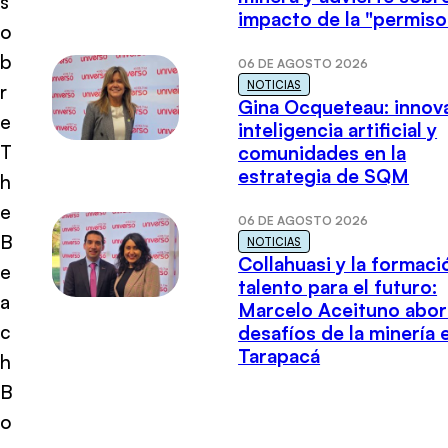
s
impacto de la "permiso
o
b
06 DE AGOSTO 2026
NOTICIAS
r
Gina Ocqueteau: innov
e
inteligencia artificial y
T
comunidades en la
estrategia de SQM
h
e
06 DE AGOSTO 2026
B
NOTICIAS
Collahuasi y la formaci
e
talento para el futuro:
a
Marcelo Aceituno abor
c
desafíos de la minería 
Tarapacá
h
B
o