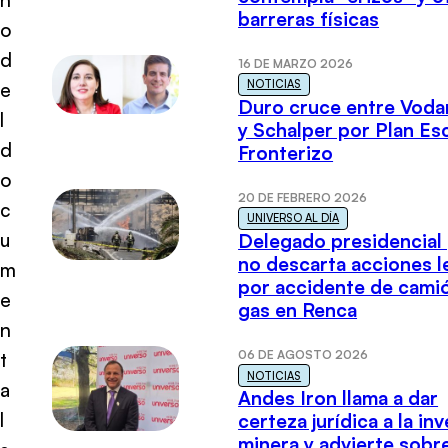
barreras físicas
o
d
16 DE MARZO 2026
NOTICIAS
e
Duro cruce entre Voda
l
y Schalper por Plan E
d
Fronterizo
o
20 DE FEBRERO 2026
c
UNIVERSO AL DÍA
u
Delegado presidencial
no descarta acciones l
m
por accidente de cami
e
gas en Renca
n
06 DE AGOSTO 2026
t
NOTICIAS
a
Andes Iron llama a dar
l
certeza jurídica a la in
minera y advierte sobre