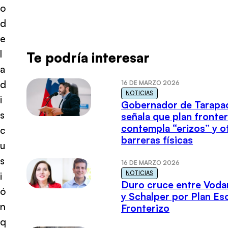
o
d
e
l
Te podría interesar
a
d
16 DE MARZO 2026
NOTICIAS
i
Gobernador de Tarapa
s
señala que plan fronter
contempla “erizos” y o
c
barreras físicas
u
s
16 DE MARZO 2026
NOTICIAS
i
Duro cruce entre Voda
ó
y Schalper por Plan E
n
Fronterizo
q