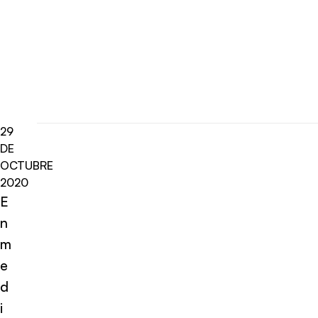
29
DE
OCTUBRE
2020
E
n
m
e
d
i