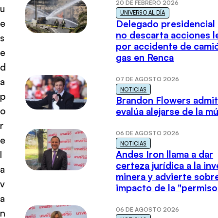
20 DE FEBRERO 2026
u
UNIVERSO AL DÍA
e
Delegado presidencial
no descarta acciones l
s
por accidente de cami
e
gas en Renca
d
07 DE AGOSTO 2026
a
NOTICIAS
p
Brandon Flowers admi
o
evalúa alejarse de la m
r
06 DE AGOSTO 2026
e
NOTICIAS
Andes Iron llama a dar
l
certeza jurídica a la in
a
minera y advierte sobre
v
impacto de la "permiso
a
06 DE AGOSTO 2026
n