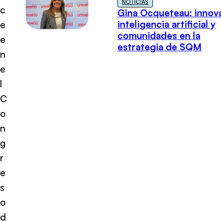
NOTICIAS
c
Gina Ocqueteau: innov
inteligencia artificial y
e
comunidades en la
e
estrategia de SQM
n
e
l
C
o
n
g
r
e
s
o
d