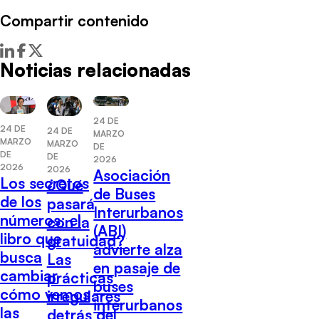
Compartir contenido
Noticias relacionadas
24 DE
24 DE
24 DE
MARZO
MARZO
MARZO
DE
DE
DE
2026
2026
2026
Asociación
Los secretos
¿Qué
de Buses
de los
pasará
Interurbanos
números: el
con la
(ABI)
libro que
gratuidad?
advierte alza
busca
Las
en pasaje de
cambiar
prácticas
buses
cómo vemos
irregulares
interurbanos
las
detrás del