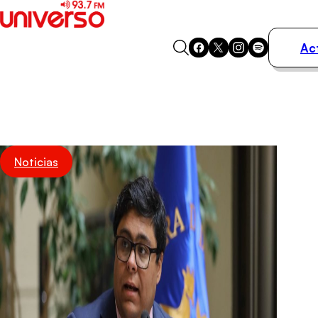
Ac
Actualidad
Música
Programas
Podcasts
Destacados
Noticias