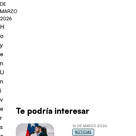
DE
MARZO
2026
H
o
y
e
n
U
n
i
v
e
Te podría interesar
r
s
16 DE MARZO 2026
NOTICIAS
o