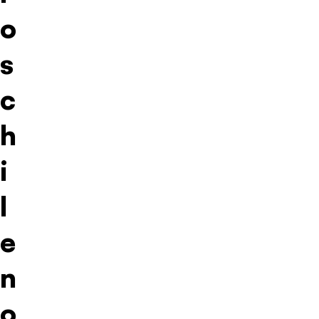
o
s
c
h
i
l
e
n
o