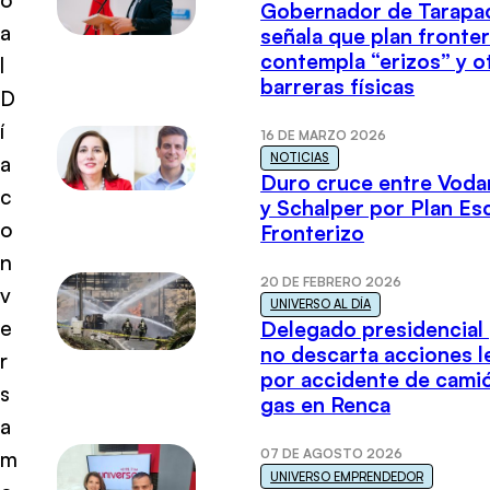
Gobernador de Tarapa
a
señala que plan fronter
contempla “erizos” y o
l
barreras físicas
D
í
16 DE MARZO 2026
NOTICIAS
a
Duro cruce entre Voda
c
y Schalper por Plan E
o
Fronterizo
n
20 DE FEBRERO 2026
v
UNIVERSO AL DÍA
e
Delegado presidencial
no descarta acciones l
r
por accidente de cami
s
gas en Renca
a
07 DE AGOSTO 2026
m
UNIVERSO EMPRENDEDOR