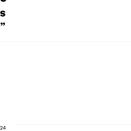
s
”
24