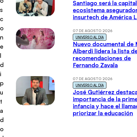
o
Santiago será la capital
s
ecosistema asegurador
insurtech de América L
c
o
07 DE AGOSTO 2026
n
UNIVERSO AL DÍA
Nuevo documental de 
e
Alberdi lidera la lista d
l
recomendaciones de
d
Fernando Zavala
i
07 DE AGOSTO 2026
p
UNIVERSO AL DÍA
José Gutiérrez destaca
u
importancia de la prim
t
infancia y hace el llam
a
priorizar la educación
d
o