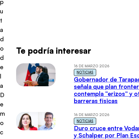
p
u
t
a
d
o
Te podría interesar
d
e
16 DE MARZO 2026
NOTICIAS
l
Gobernador de Tarapa
a
señala que plan fronter
contempla “erizos” y o
D
barreras físicas
e
m
16 DE MARZO 2026
NOTICIAS
o
Duro cruce entre Voda
c
y Schalper por Plan E