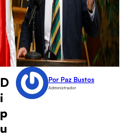
D
Por Paz Bustos
Administrador
i
p
u