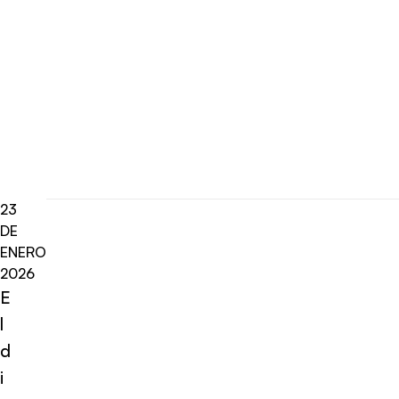
23
DE
ENERO
2026
E
l
d
i