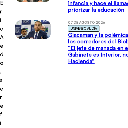
E
infancia y hace el llam
priorizar la educación
r
i
07 DE AGOSTO 2026
c
UNIVERSO AL DÍA
Giacaman y la polémica
A
los corredores del Biob
e
“El jefe de manada en e
d
Gabinete es Interior, n
Hacienda”
o
,
s
e
r
e
f
i