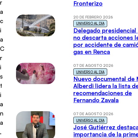
r
Fronterizo
a
20 DE FEBRERO 2026
c
UNIVERSO AL DÍA
i
Delegado presidencial
no descarta acciones l
a
por accidente de cami
C
gas en Renca
r
07 DE AGOSTO 2026
i
UNIVERSO AL DÍA
s
Nuevo documental de 
t
Alberdi lidera la lista d
recomendaciones de
i
Fernando Zavala
a
n
07 DE AGOSTO 2026
UNIVERSO AL DÍA
a
José Gutiérrez destaca
,
importancia de la prim