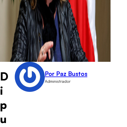
D
Por Paz Bustos
Administrador
i
p
u