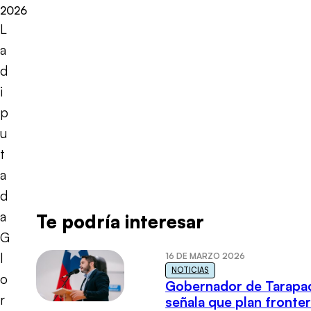
2026
L
a
d
i
p
u
t
a
d
a
Te podría interesar
G
l
16 DE MARZO 2026
NOTICIAS
o
Gobernador de Tarapa
r
señala que plan fronter