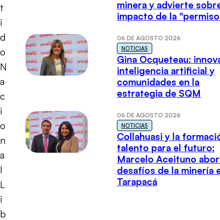
minera y advierte sobre
t
impacto de la "permiso
i
d
06 DE AGOSTO 2026
NOTICIAS
o
Gina Ocqueteau: innov
N
inteligencia artificial y
a
comunidades en la
estrategia de SQM
c
i
06 DE AGOSTO 2026
o
NOTICIAS
Collahuasi y la formaci
n
talento para el futuro:
a
Marcelo Aceituno abor
l
desafíos de la minería 
Tarapacá
L
i
b