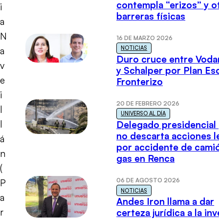
contempla “erizos” y o
i
barreras físicas
a
N
16 DE MARZO 2026
NOTICIAS
a
Duro cruce entre Voda
v
y Schalper por Plan E
e
Fronterizo
i
20 DE FEBRERO 2026
l
UNIVERSO AL DÍA
l
Delegado presidencial
no descarta acciones l
á
por accidente de cami
n
gas en Renca
(
06 DE AGOSTO 2026
P
NOTICIAS
a
Andes Iron llama a dar
r
certeza jurídica a la in