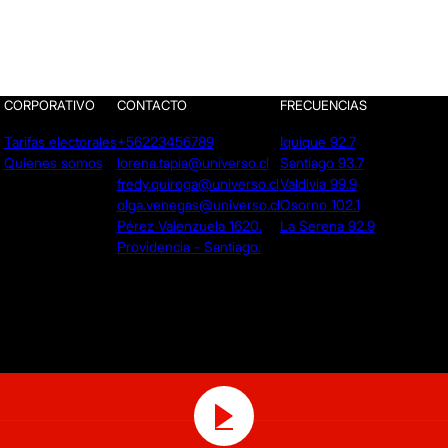
CORPORATIVO
CONTACTO
FRECUENCIAS
Tarifas electorales
+56223456789
Iquique 92.7
Quienes somos
lorena.tapia@universo.cl
Santiago 93.7
fredy.quiroga@universo.cl
Valdivia 99.9
olga.venegas@universo.cl
Osorno 102.1
Pérez Valenzuela 1620.
La Serena 92.9
Providencia - Santiago.