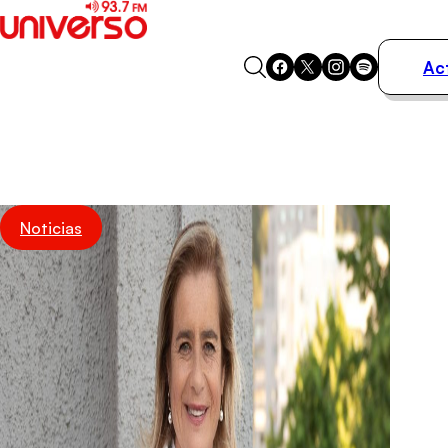
Ac
Actualidad
Música
Programas
Podcasts
Destacados
Noticias