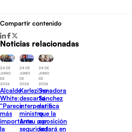
Compartir contenido
Noticias relacionadas
24 DE
24 DE
24 DE
JUNIO
JUNIO
JUNIO
DE
DE
DE
2026
2026
2026
Alcalde
Karlezi no
Senadora
White:
descarta
Sánchez
“Parece
interpelar a
ratifica
más
ministro
que la
importante
Arrau por
oposición
la
seguridad:
votará en