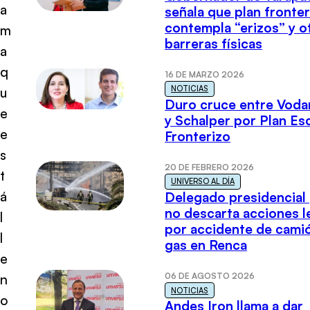
a
señala que plan fronter
contempla “erizos” y o
m
barreras físicas
a
q
16 DE MARZO 2026
NOTICIAS
u
Duro cruce entre Voda
e
y Schalper por Plan E
e
Fronterizo
s
20 DE FEBRERO 2026
t
UNIVERSO AL DÍA
á
Delegado presidencial
no descarta acciones l
l
por accidente de cami
l
gas en Renca
e
06 DE AGOSTO 2026
n
NOTICIAS
o
Andes Iron llama a dar