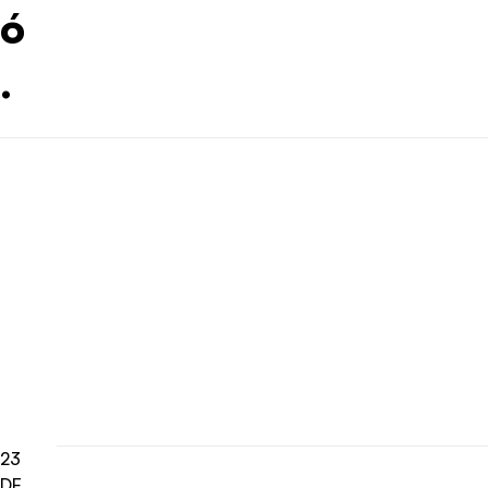
ó
.
23
DE