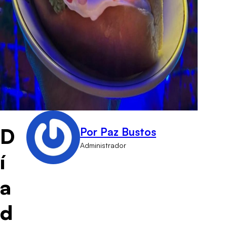
D
Por Paz Bustos
Administrador
í
a
d