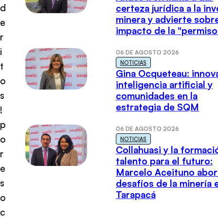
d
certeza jurídica a la in
minera y advierte sobre
e
impacto de la "permiso
r
i
06 DE AGOSTO 2026
NOTICIAS
t
Gina Ocqueteau: innov
o
inteligencia artificial y
s
comunidades en la
estrategia de SQM
!
p
06 DE AGOSTO 2026
o
NOTICIAS
Collahuasi y la formaci
r
talento para el futuro:
e
Marcelo Aceituno abor
s
desafíos de la minería 
Tarapacá
o
c