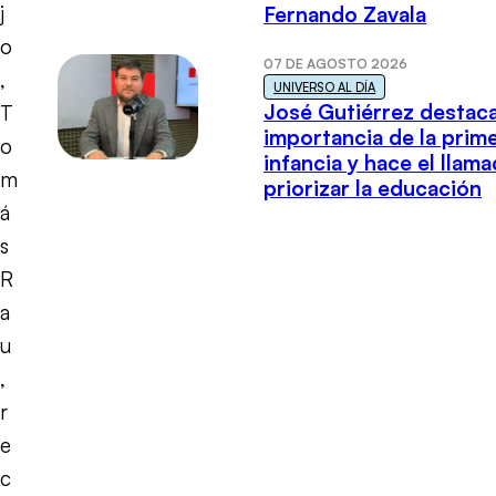
j
Fernando Zavala
o
07 DE AGOSTO 2026
,
UNIVERSO AL DÍA
José Gutiérrez destaca
T
importancia de la prim
o
infancia y hace el llam
m
priorizar la educación
á
s
R
a
u
,
r
e
c