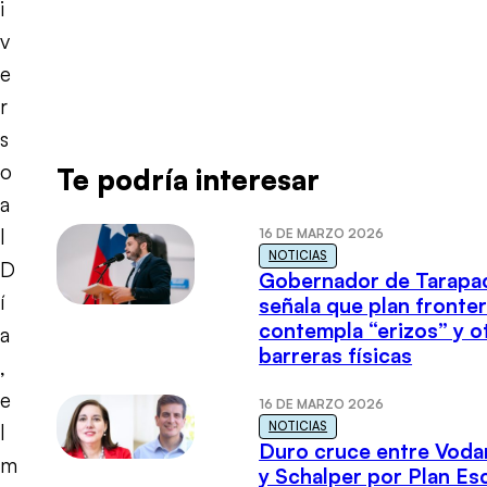
i
v
e
r
s
o
Te podría interesar
a
l
16 DE MARZO 2026
NOTICIAS
D
Gobernador de Tarapa
í
señala que plan fronter
contempla “erizos” y o
a
barreras físicas
,
e
16 DE MARZO 2026
NOTICIAS
l
Duro cruce entre Voda
m
y Schalper por Plan E