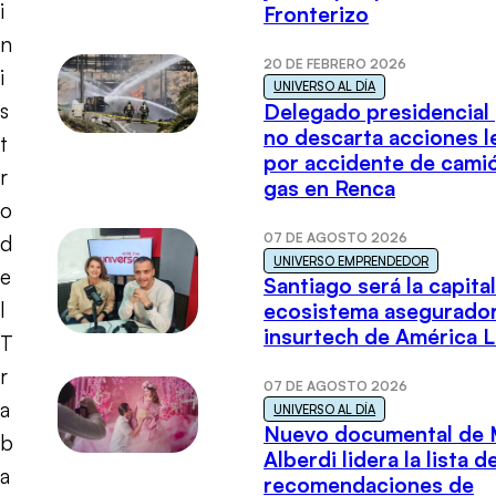
i
Fronterizo
n
20 DE FEBRERO 2026
i
UNIVERSO AL DÍA
s
Delegado presidencial
no descarta acciones l
t
por accidente de cami
r
gas en Renca
o
07 DE AGOSTO 2026
d
UNIVERSO EMPRENDEDOR
e
Santiago será la capital
l
ecosistema asegurador
insurtech de América L
T
r
07 DE AGOSTO 2026
a
UNIVERSO AL DÍA
Nuevo documental de 
b
Alberdi lidera la lista d
a
recomendaciones de