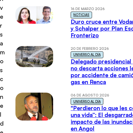
v
16 DE MARZO 2026
NOTICIAS
e
Duro cruce entre Voda
r
y Schalper por Plan E
s
Fronterizo
a
20 DE FEBRERO 2026
m
UNIVERSO AL DÍA
o
Delegado presidencial
no descarta acciones l
s
por accidente de cami
c
gas en Renca
o
06 DE AGOSTO 2026
n
UNIVERSO AL DÍA
e
"Perdieron lo que les 
l
una vida”: El desgarrad
impacto de las inundac
d
en Angol
e