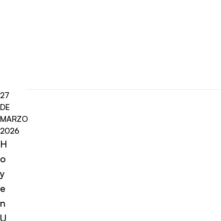
27
DE
MARZO
2026
H
o
y
e
n
U