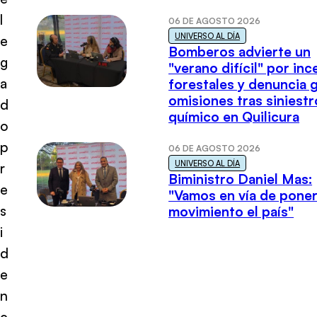
l
06 DE AGOSTO 2026
UNIVERSO AL DÍA
e
Bomberos advierte un
g
"verano difícil" por in
a
forestales y denuncia 
omisiones tras siniestr
d
químico en Quilicura
o
p
06 DE AGOSTO 2026
UNIVERSO AL DÍA
r
Biministro Daniel Mas:
e
"Vamos en vía de poner
s
movimiento el país"
i
d
e
n
c