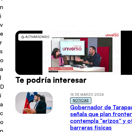
n
i
v
e
r
s
o
a
l
Te podría interesar
D
í
16 DE MARZO 2026
NOTICIAS
a
Gobernador de Tarapa
c
señala que plan fronter
contempla “erizos” y o
o
barreras físicas
n