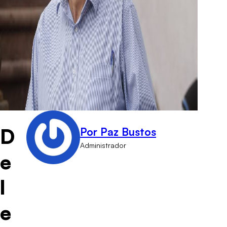
D
Por Paz Bustos
Administrador
e
l
e