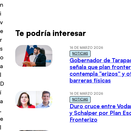
n
i
v
e
Te podría interesar
r
s
16 DE MARZO 2026
NOTICIAS
o
Gobernador de Tarapa
a
señala que plan fronter
contempla “erizos” y o
l
barreras físicas
D
í
16 DE MARZO 2026
NOTICIAS
a
Duro cruce entre Voda
,
y Schalper por Plan E
e
Fronterizo
l