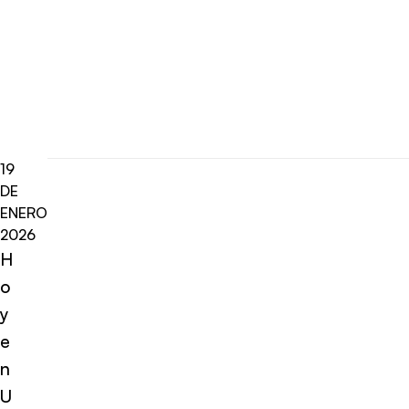
19
DE
ENERO
2026
H
o
y
e
n
U