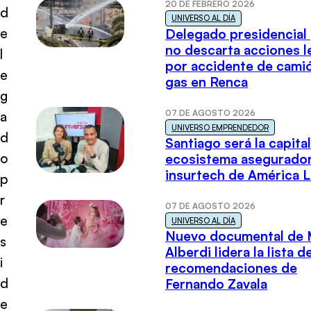
20 DE FEBRERO 2026
d
UNIVERSO AL DÍA
e
Delegado presidencial
no descarta acciones l
l
por accidente de cami
e
gas en Renca
g
07 DE AGOSTO 2026
a
UNIVERSO EMPRENDEDOR
d
Santiago será la capital
o
ecosistema asegurador
insurtech de América L
p
r
07 DE AGOSTO 2026
e
UNIVERSO AL DÍA
Nuevo documental de 
s
Alberdi lidera la lista d
i
recomendaciones de
d
Fernando Zavala
e