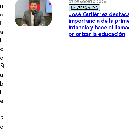
07 DE AGOSTO 2026
n
UNIVERSO AL DÍA
José Gutiérrez destaca
c
importancia de la prim
i
infancia y hace el llam
a
priorizar la educación
l
d
e
Ñ
u
b
l
e
,
R
o