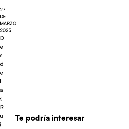
27
DE
MARZO
2025
D
e
s
d
e
l
a
s
R
u
Te podría interesar
i