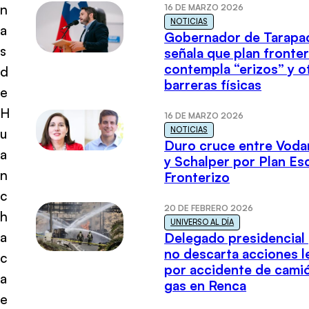
n
16 DE MARZO 2026
NOTICIAS
a
Gobernador de Tarapa
s
señala que plan fronter
contempla “erizos” y o
d
barreras físicas
e
H
16 DE MARZO 2026
NOTICIAS
u
Duro cruce entre Voda
a
y Schalper por Plan E
n
Fronterizo
c
20 DE FEBRERO 2026
h
UNIVERSO AL DÍA
a
Delegado presidencial
no descarta acciones l
c
por accidente de cami
a
gas en Renca
e