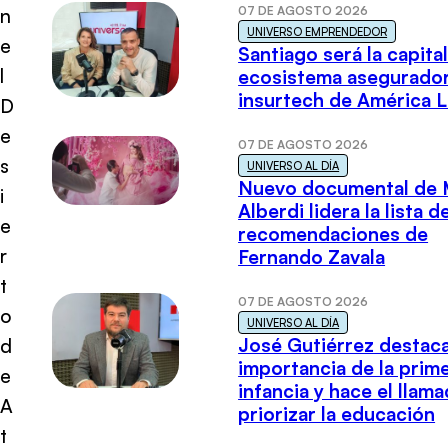
07 DE AGOSTO 2026
n
UNIVERSO EMPRENDEDOR
e
Santiago será la capital
l
ecosistema asegurador
insurtech de América L
D
e
07 DE AGOSTO 2026
s
UNIVERSO AL DÍA
Nuevo documental de 
i
Alberdi lidera la lista d
e
recomendaciones de
r
Fernando Zavala
t
07 DE AGOSTO 2026
o
UNIVERSO AL DÍA
José Gutiérrez destaca
d
importancia de la prim
e
infancia y hace el llam
A
priorizar la educación
t