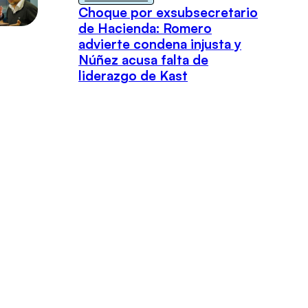
Choque por exsubsecretario
de Hacienda: Romero
advierte condena injusta y
Núñez acusa falta de
liderazgo de Kast