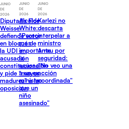
JUNIO
JUNIO
JUNIO
DE
DE
DE
2026
2026
2026
Alcalde
Karlezi no
Diputada Flor
White:
descarta
Weisse
“Parece
interpelar a
defiende voto
más
ministro
en bloque de
importante
Arrau por
la UDI en
la
seguridad:
acusación
acusación
“No veo una
constitucional
a un ex
acción
y pide “mayor
ministro
coordinada”
madurez” a la
que un
oposición
niño
asesinado”