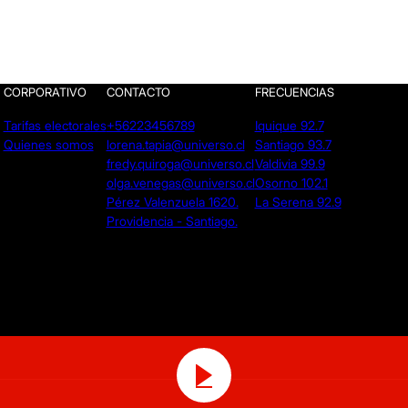
CORPORATIVO
CONTACTO
FRECUENCIAS
Tarifas electorales
+56223456789
Iquique 92.7
Quienes somos
lorena.tapia@universo.cl
Santiago 93.7
fredy.quiroga@universo.cl
Valdivia 99.9
olga.venegas@universo.cl
Osorno 102.1
Pérez Valenzuela 1620.
La Serena 92.9
Providencia - Santiago.