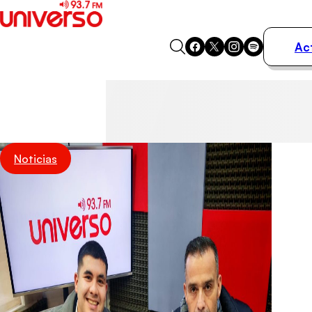
Ac
Actualidad
Música
Programas
Podcasts
Destacados
Noticias