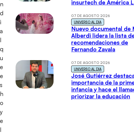
insurtech de América L
n
d
07 DE AGOSTO 2026
i
UNIVERSO AL DÍA
Nuevo documental de 
a
Alberdi lidera la lista d
l
recomendaciones de
q
Fernando Zavala
u
07 DE AGOSTO 2026
e
UNIVERSO AL DÍA
José Gutiérrez destaca
e
importancia de la prim
s
infancia y hace el llam
h
priorizar la educación
o
y
e
l