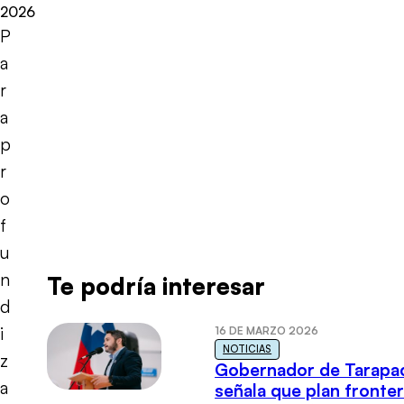
2026
P
a
r
a
p
r
o
f
u
n
Te podría interesar
d
i
16 DE MARZO 2026
NOTICIAS
z
Gobernador de Tarapa
a
señala que plan fronter