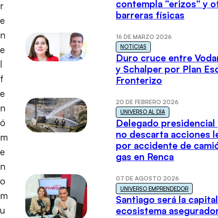
contempla “erizos” y o
r
barreras físicas
e
n
16 DE MARZO 2026
NOTICIAS
e
Duro cruce entre Voda
l
y Schalper por Plan E
f
Fronterizo
e
20 DE FEBRERO 2026
n
UNIVERSO AL DÍA
ó
Delegado presidencial
no descarta acciones l
m
por accidente de cami
e
gas en Renca
n
07 DE AGOSTO 2026
o
UNIVERSO EMPRENDEDOR
m
Santiago será la capital
u
ecosistema asegurador