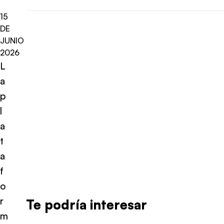
15
DE
JUNIO
2026
L
a
p
l
a
t
a
f
o
r
Te podría interesar
m