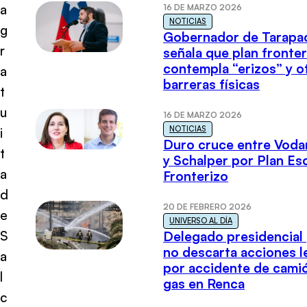
a
16 DE MARZO 2026
NOTICIAS
g
Gobernador de Tarapa
r
señala que plan fronter
contempla “erizos” y o
a
barreras físicas
t
u
16 DE MARZO 2026
NOTICIAS
i
Duro cruce entre Voda
t
y Schalper por Plan E
a
Fronterizo
d
20 DE FEBRERO 2026
e
UNIVERSO AL DÍA
S
Delegado presidencial
no descarta acciones l
a
por accidente de cami
l
gas en Renca
c