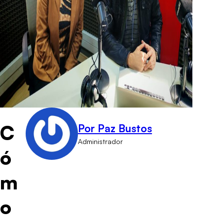
C
Por Paz Bustos
Administrador
ó
m
o