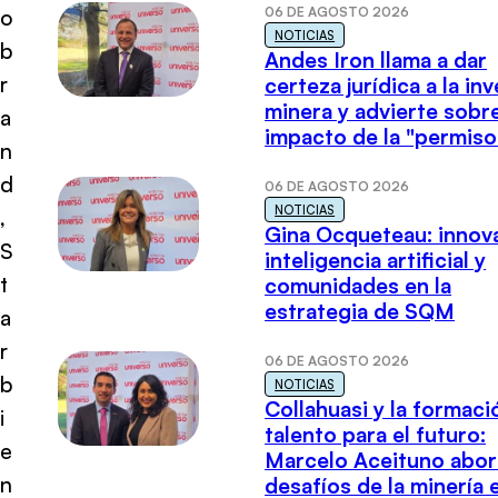
06 DE AGOSTO 2026
o
NOTICIAS
b
Andes Iron llama a dar
r
certeza jurídica a la in
minera y advierte sobre
a
impacto de la "permiso
n
d
06 DE AGOSTO 2026
NOTICIAS
,
Gina Ocqueteau: innov
S
inteligencia artificial y
t
comunidades en la
estrategia de SQM
a
r
06 DE AGOSTO 2026
b
NOTICIAS
Collahuasi y la formaci
i
talento para el futuro:
e
Marcelo Aceituno abor
n
desafíos de la minería 