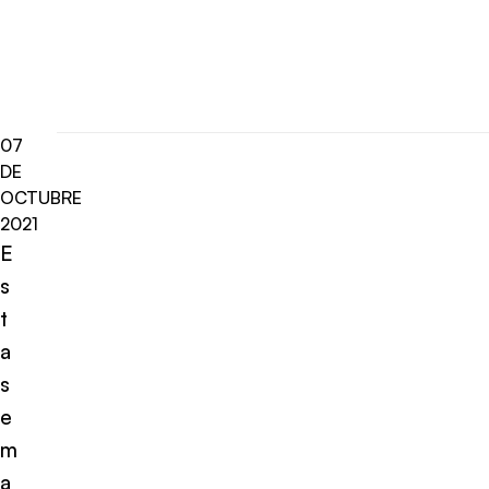
07
DE
OCTUBRE
2021
E
s
t
a
s
e
m
a