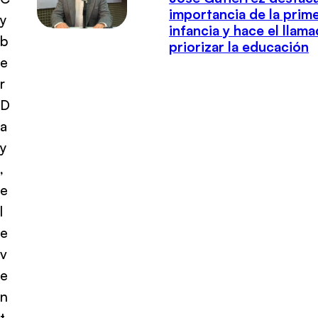
importancia de la prim
y
infancia y hace el llam
b
priorizar la educación
e
r
D
a
y
,
e
l
e
v
e
n
t