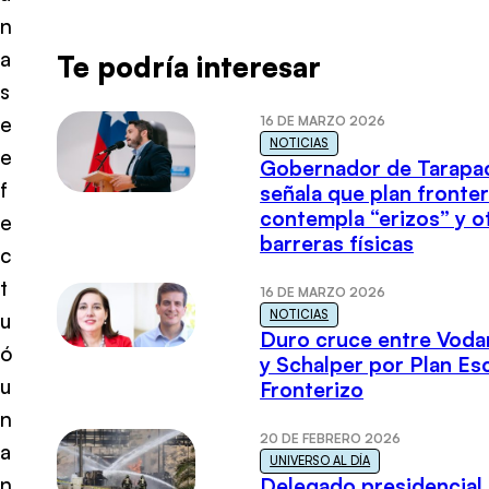
n
a
Te podría interesar
s
e
16 DE MARZO 2026
NOTICIAS
e
Gobernador de Tarapa
f
señala que plan fronter
contempla “erizos” y o
e
barreras físicas
c
t
16 DE MARZO 2026
NOTICIAS
u
Duro cruce entre Voda
ó
y Schalper por Plan E
u
Fronterizo
n
20 DE FEBRERO 2026
a
UNIVERSO AL DÍA
n
Delegado presidencial