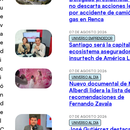
no descarta acciones l
u
por accidente de cami
e
gas en Renca
v
07 DE AGOSTO 2026
a
UNIVERSO EMPRENDEDOR
e
Santiago será la capital
d
ecosistema asegurador
insurtech de América L
i
c
07 DE AGOSTO 2026
i
UNIVERSO AL DÍA
Nuevo documental de 
ó
Alberdi lidera la lista d
n
recomendaciones de
d
Fernando Zavala
e
07 DE AGOSTO 2026
l
UNIVERSO AL DÍA
José Gutiérrez destaca
C