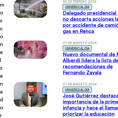
20 DE FEBRERO 2026
m
UNIVERSO AL DÍA
o
Delegado presidencial
no descarta acciones l
s
por accidente de cami
c
gas en Renca
o
07 DE AGOSTO 2026
n
UNIVERSO AL DÍA
e
Nuevo documental de 
l
Alberdi lidera la lista d
recomendaciones de
s
Fernando Zavala
e
n
07 DE AGOSTO 2026
UNIVERSO AL DÍA
a
José Gutiérrez destaca
d
importancia de la prim
o
infancia y hace el llam
priorizar la educación
r