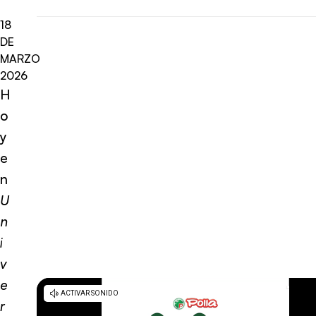
18
DE
MARZO
2026
H
o
y
e
n
U
n
i
v
e
r