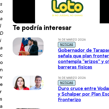
s
o
a
l
Te podría interesar
D
í
16 DE MARZO 2026
NOTICIAS
a
Gobernador de Tarapa
c
señala que plan fronter
contempla “erizos” y o
o
barreras físicas
n
v
16 DE MARZO 2026
NOTICIAS
e
Duro cruce entre Voda
r
y Schalper por Plan E
s
Fronterizo
a