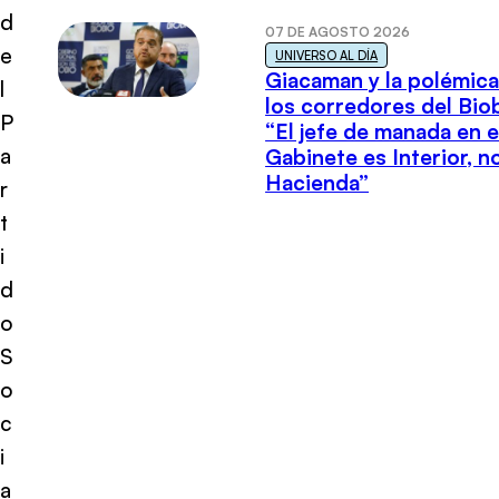
d
07 DE AGOSTO 2026
e
UNIVERSO AL DÍA
Giacaman y la polémica
l
los corredores del Biob
P
“El jefe de manada en e
a
Gabinete es Interior, n
Hacienda”
r
t
i
d
o
S
o
c
i
a