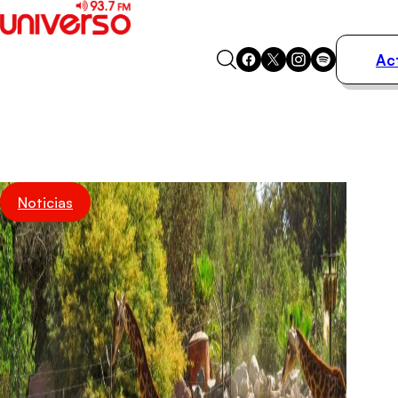
Ac
Actualidad
Música
Programas
Podcasts
Destacados
Noticias