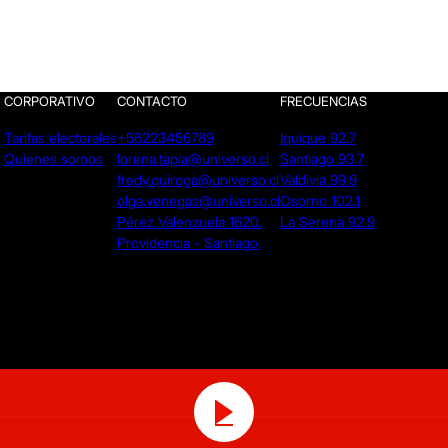
CORPORATIVO
CONTACTO
FRECUENCIAS
Tarifas electorales
+56223456789
Iquique 92.7
Quienes somos
lorena.tapia@universo.cl
Santiago 93.7
fredy.quiroga@universo.cl
Valdivia 99.9
olga.venegas@universo.cl
Osorno 102.1
Pérez Valenzuela 1620.
La Serena 92.9
Providencia - Santiago.