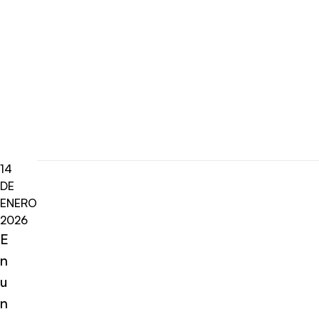
14
DE
ENERO
2026
E
n
u
n