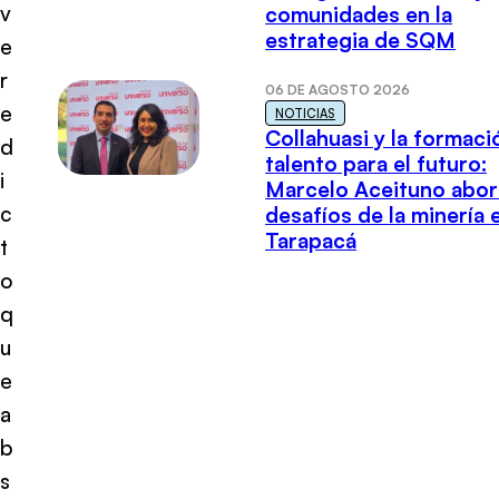
v
comunidades en la
estrategia de SQM
e
r
06 DE AGOSTO 2026
e
NOTICIAS
Collahuasi y la formaci
d
talento para el futuro:
i
Marcelo Aceituno abor
c
desafíos de la minería 
Tarapacá
t
o
q
u
e
a
b
s