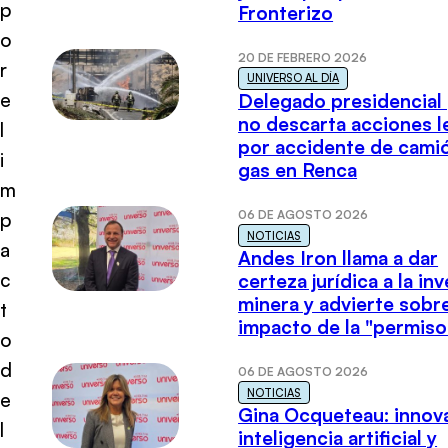
p
Fronterizo
o
20 DE FEBRERO 2026
r
UNIVERSO AL DÍA
e
Delegado presidencial
no descarta acciones l
l
por accidente de cami
i
gas en Renca
m
06 DE AGOSTO 2026
p
NOTICIAS
a
Andes Iron llama a dar
c
certeza jurídica a la in
minera y advierte sobre
t
impacto de la "permiso
o
d
06 DE AGOSTO 2026
NOTICIAS
e
Gina Ocqueteau: innov
l
inteligencia artificial y