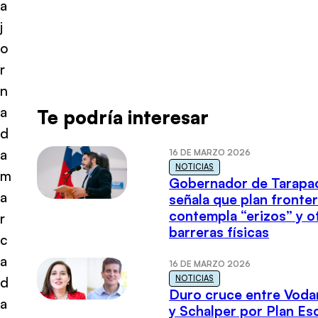
a
j
o
r
n
a
Te podría interesar
d
a
16 DE MARZO 2026
NOTICIAS
m
Gobernador de Tarapa
a
señala que plan fronter
contempla “erizos” y o
r
barreras físicas
c
a
16 DE MARZO 2026
NOTICIAS
d
Duro cruce entre Voda
a
y Schalper por Plan E