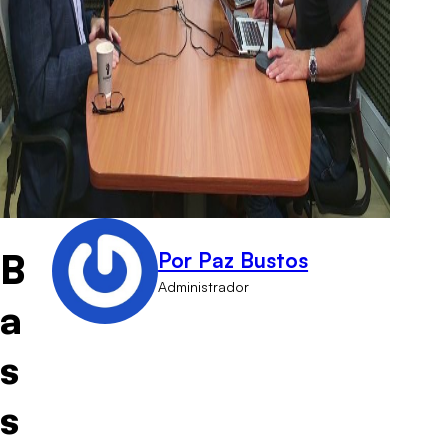
B
Por Paz Bustos
Administrador
a
s
s