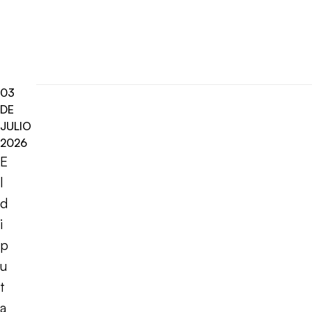
03
DE
JULIO
2026
E
l
d
i
p
u
t
a