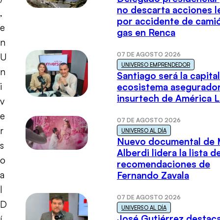
no descarta acciones l
,
por accidente de cami
e
gas en Renca
n
07 DE AGOSTO 2026
U
UNIVERSO EMPRENDEDOR
n
Santiago será la capital
i
ecosistema asegurador
insurtech de América L
v
e
07 DE AGOSTO 2026
r
UNIVERSO AL DÍA
Nuevo documental de 
s
Alberdi lidera la lista d
o
recomendaciones de
a
Fernando Zavala
l
07 DE AGOSTO 2026
D
UNIVERSO AL DÍA
José Gutiérrez destaca
í