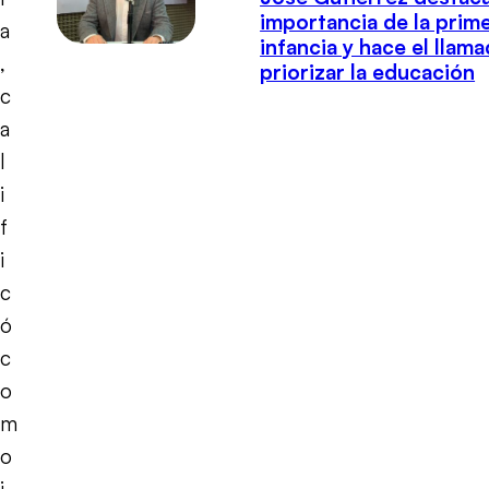
importancia de la prim
a
infancia y hace el llam
,
priorizar la educación
c
a
l
i
f
i
c
ó
c
o
m
o
i