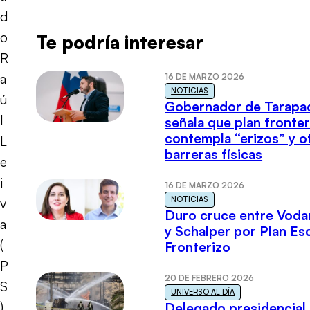
d
o
Te podría interesar
R
a
16 DE MARZO 2026
NOTICIAS
ú
Gobernador de Tarapa
l
señala que plan fronter
contempla “erizos” y o
L
barreras físicas
e
i
16 DE MARZO 2026
NOTICIAS
v
Duro cruce entre Voda
a
y Schalper por Plan E
(
Fronterizo
P
20 DE FEBRERO 2026
S
UNIVERSO AL DÍA
)
Delegado presidencial