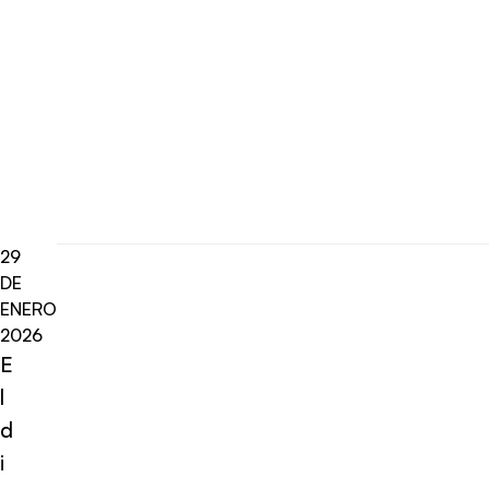
29
DE
ENERO
2026
E
l
d
i