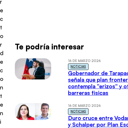
r
e
c
t
o
r
Te podría interesar
d
e
16 DE MARZO 2026
NOTICIAS
c
Gobernador de Tarapa
o
señala que plan fronter
contempla “erizos” y o
n
barreras físicas
t
e
16 DE MARZO 2026
NOTICIAS
n
Duro cruce entre Voda
i
y Schalper por Plan E