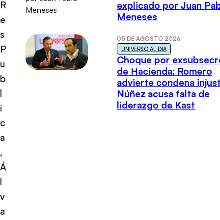
R
explicado por Juan Pa
Meneses
e
s
05 DE AGOSTO 2026
P
UNIVERSO AL DÍA
Choque por exsubsecr
u
de Hacienda: Romero
b
advierte condena injust
l
Núñez acusa falta de
liderazgo de Kast
i
c
a
,
Á
l
v
a