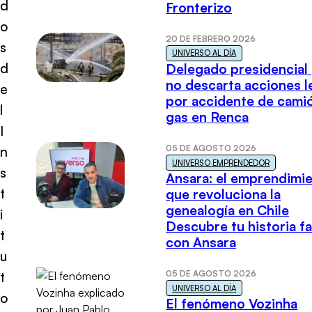
d
Fronterizo
o
20 DE FEBRERO 2026
s
UNIVERSO AL DÍA
d
Delegado presidencial
no descarta acciones l
e
por accidente de cami
l
gas en Renca
I
05 DE AGOSTO 2026
n
UNIVERSO EMPRENDEDOR
s
Ansara: el emprendimi
t
que revoluciona la
genealogía en Chile
i
Descubre tu historia fa
t
con Ansara
u
05 DE AGOSTO 2026
t
UNIVERSO AL DÍA
o
El fenómeno Vozinha