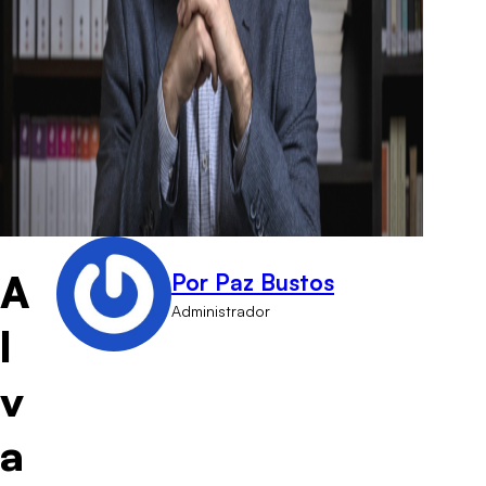
A
Por Paz Bustos
Administrador
l
v
a