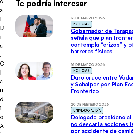
o
Te podría interesar
a
l
16 DE MARZO 2026
NOTICIAS
D
Gobernador de Tarapa
í
señala que plan fronter
contempla “erizos” y o
a
barreras físicas
,
C
16 DE MARZO 2026
NOTICIAS
l
Duro cruce entre Voda
a
y Schalper por Plan E
u
Fronterizo
d
20 DE FEBRERO 2026
i
UNIVERSO AL DÍA
o
Delegado presidencial
no descarta acciones l
A
por accidente de cami