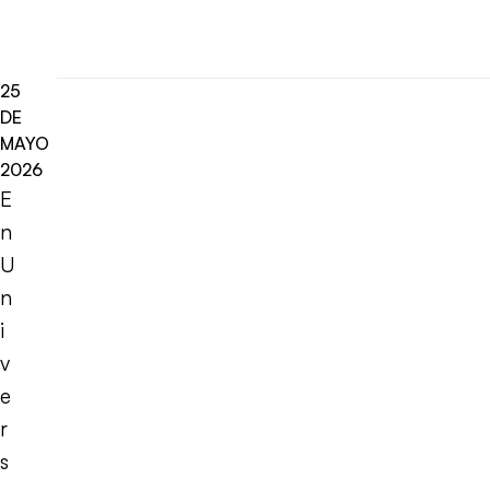
25
DE
MAYO
2026
E
n
U
n
i
v
e
r
s