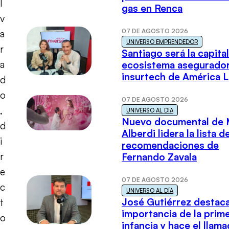
l
gas en Renca
v
07 DE AGOSTO 2026
a
UNIVERSO EMPRENDEDOR
r
Santiago será la capital
a
ecosistema asegurador
insurtech de América L
d
o
07 DE AGOSTO 2026
,
UNIVERSO AL DÍA
Nuevo documental de 
d
Alberdi lidera la lista d
i
recomendaciones de
r
Fernando Zavala
e
07 DE AGOSTO 2026
c
UNIVERSO AL DÍA
José Gutiérrez destaca
t
importancia de la prim
o
infancia y hace el llam