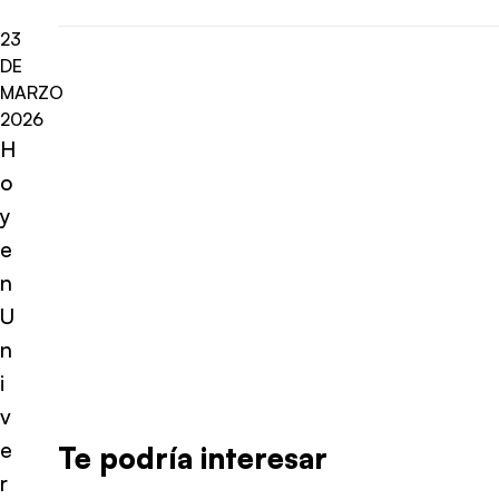
23
DE
MARZO
2026
H
o
y
e
n
U
n
i
v
e
Te podría interesar
r