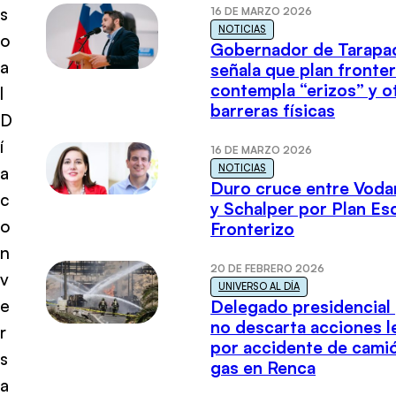
s
16 DE MARZO 2026
NOTICIAS
o
Gobernador de Tarapa
a
señala que plan fronter
contempla “erizos” y o
l
barreras físicas
D
í
16 DE MARZO 2026
NOTICIAS
a
Duro cruce entre Voda
c
y Schalper por Plan E
o
Fronterizo
n
20 DE FEBRERO 2026
v
UNIVERSO AL DÍA
e
Delegado presidencial
no descarta acciones l
r
por accidente de cami
s
gas en Renca
a