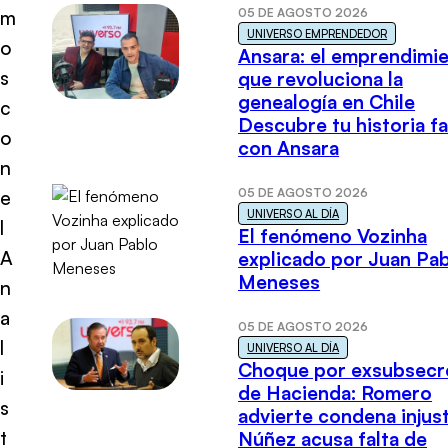
05 DE AGOSTO 2026
m
UNIVERSO EMPRENDEDOR
o
Ansara: el emprendimi
s
que revoluciona la
genealogía en Chile
c
Descubre tu historia fa
o
con Ansara
n
05 DE AGOSTO 2026
e
UNIVERSO AL DÍA
l
El fenómeno Vozinha
A
explicado por Juan Pa
Meneses
n
a
05 DE AGOSTO 2026
l
UNIVERSO AL DÍA
Choque por exsubsecr
i
de Hacienda: Romero
s
advierte condena injust
t
Núñez acusa falta de