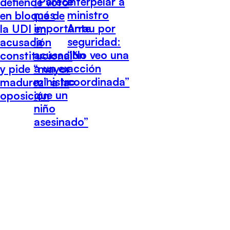
“Parece
interpelar a
defiende voto
más
ministro
en bloque de
importante
Arrau por
la UDI en
la
seguridad:
acusación
acusación
“No veo una
constitucional
a un ex
acción
y pide “mayor
ministro
coordinada”
madurez” a la
que un
oposición
niño
asesinado”