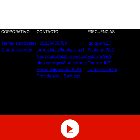
CORPORATIVO
CONTACTO
FRECUENCIAS
Tarifas electorales
+56223456789
Iquique 92.7
Quienes somos
lorena.tapia@universo.cl
Santiago 93.7
fredy.quiroga@universo.cl
Valdivia 99.9
olga.venegas@universo.cl
Osorno 102.1
Pérez Valenzuela 1620.
La Serena 92.9
Providencia - Santiago.