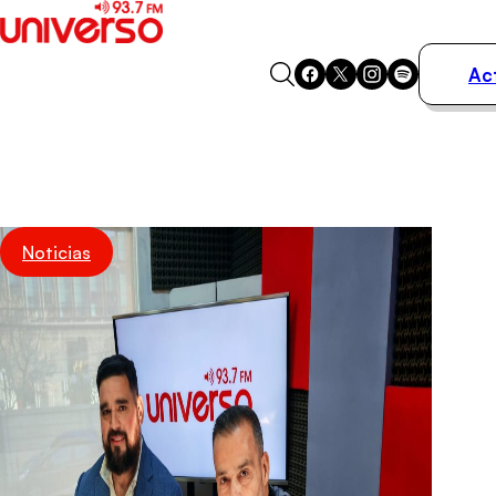
Ac
Actualidad
Música
Programas
Podcasts
Destacados
Noticias