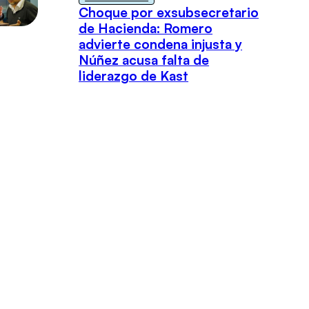
Choque por exsubsecretario
de Hacienda: Romero
advierte condena injusta y
Núñez acusa falta de
liderazgo de Kast