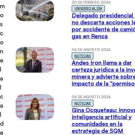
20 DE FEBRERO 2026
m
UNIVERSO AL DÍA
o
Delegado presidencial
no descarta acciones l
s
por accidente de cami
c
gas en Renca
o
06 DE AGOSTO 2026
n
NOTICIAS
e
Andes Iron llama a dar
l
certeza jurídica a la in
minera y advierte sobre
a
impacto de la "permiso
l
c
06 DE AGOSTO 2026
NOTICIAS
a
Gina Ocqueteau: innov
l
inteligencia artificial y
d
comunidades en la
estrategia de SQM
e