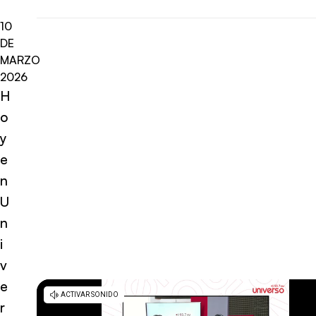
10
DE
MARZO
2026
H
o
y
e
n
U
n
i
v
e
r