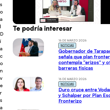
s
o
a
l
Te podría interesar
D
í
16 DE MARZO 2026
NOTICIAS
a
Gobernador de Tarapa
c
señala que plan fronter
contempla “erizos” y o
o
barreras físicas
n
v
16 DE MARZO 2026
NOTICIAS
e
Duro cruce entre Voda
r
y Schalper por Plan E
s
Fronterizo
a