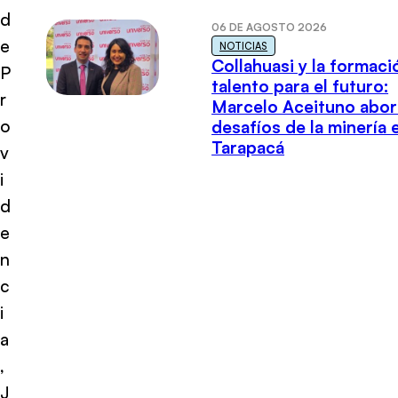
d
06 DE AGOSTO 2026
e
NOTICIAS
Collahuasi y la formaci
P
talento para el futuro:
r
Marcelo Aceituno abor
o
desafíos de la minería 
Tarapacá
v
i
d
e
n
c
i
a
,
J