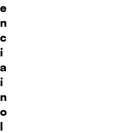
e
n
c
i
a
i
n
o
l