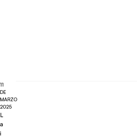
11
DE
MARZO
2025
L
a
i