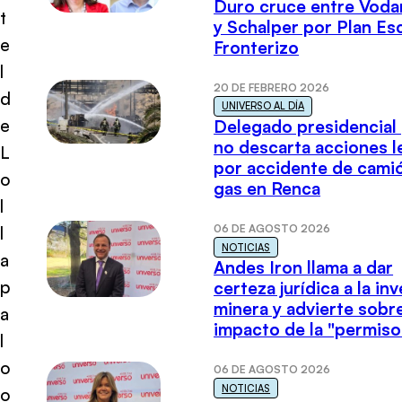
Duro cruce entre Voda
t
y Schalper por Plan E
e
Fronterizo
l
20 DE FEBRERO 2026
d
UNIVERSO AL DÍA
e
Delegado presidencial
no descarta acciones l
L
por accidente de cami
o
gas en Renca
l
06 DE AGOSTO 2026
l
NOTICIAS
a
Andes Iron llama a dar
p
certeza jurídica a la in
minera y advierte sobre
a
impacto de la "permiso
l
o
06 DE AGOSTO 2026
NOTICIAS
o