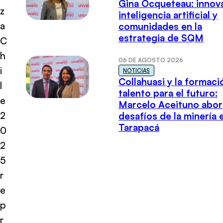
Gina Ocqueteau: innov
z
inteligencia artificial y
a
comunidades en la
estrategia de SQM
C
h
06 DE AGOSTO 2026
i
NOTICIAS
Collahuasi y la formaci
l
talento para el futuro:
e
Marcelo Aceituno abor
2
desafíos de la minería 
Tarapacá
0
2
5
r
e
p
r