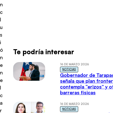
n
c
l
u
s
i
ó
Te podría interesar
n
e
16 DE MARZO 2026
NOTICIAS
n
Gobernador de Tarapa
e
señala que plan fronter
contempla “erizos” y o
l
barreras físicas
c
a
16 DE MARZO 2026
NOTICIAS
r