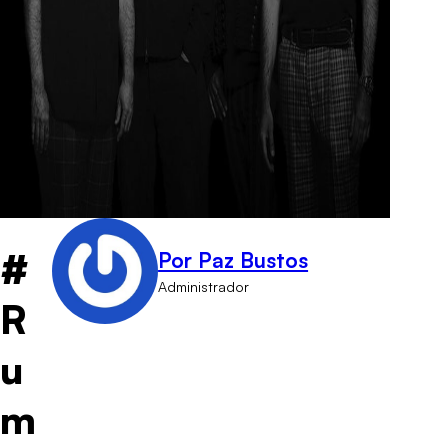
#
Por Paz Bustos
Administrador
R
u
m